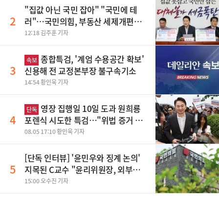
"집값 아닌 국민 잡아" "국민에 테
2
러"…국민의힘, 부동산 세제개편안
맹폭
12:18 김주훈 기자
종합특검, '계엄 수용공간 확보'
속보
3
신용해 전 교정본부장 불구속기소
14:54 황인욱 기자
영장 집행일 10일 도과 원희룡
단독
4
포렌식 시도한 특검…"위법 증거 수
집" 지적
08.05 17:10 황인욱 기자
[단독 인터뷰] '윤민우와 징계 논의'
5
지목된 C교수 "윤리위원장, 외부와
논의 잘못된 행위"
15:00 오수진 기자