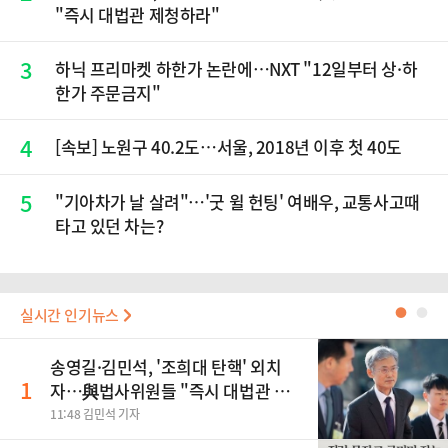
"즉시 대법관 제청하라"
3
하닉 프리마켓 하한가 논란에…NXT "12일부터 상·하
한가 주문금지"
4
[속보] 노원구 40.2도…서울, 2018년 이후 첫 40도
5
"기아차가 날 살려"…'굿 윌 헌팅' 여배우, 교통사고때
타고 있던 차는?
실시간 인기뉴스
●
●
송영길·김민석, '조희대 탄핵' 외치
1
자…與법사위원들 "즉시 대법관 제
청하라"
11:48 김민석 기자