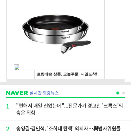
실시간 랭킹뉴스
1
"편해서 매일 신었는데"...전문가가 경고한 '크록스'의
숨은 위험
2
송영길·김민석, '조희대 탄핵' 외치자…與법사위원들