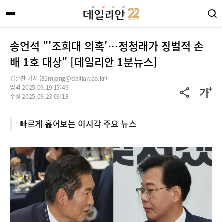
송언석 "'조희대 의혹'…정청래가 징벌적 손
배 1호 대상" [데일리안 1분뉴스]
김훈찬 기자 (81mjjang@dailian.co.kr)
입력 2025.09.19 15:49
수정 2025.09.23 09:18
빠르게 훑어보는 이시각 주요 뉴스