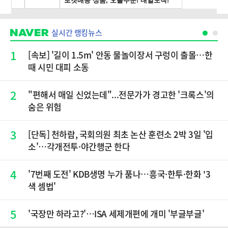
실시간 랭킹뉴스
1
[속보] '길이 1.5m' 안동 물놀이장서 구렁이 출몰…한
때 시민 대피 소동
2
"편해서 매일 신었는데"...전문가가 경고한 '크록스'의
숨은 위험
3
[단독] 천하람, 국회의원 최초 논산 훈련소 2박 3일 '입
소'…각개전투·야간행군 한다
4
'7번째 도전' KDB생명 누가 품나…흥국·한투·한화 '3
색 셈법'
5
'국장만 하라고?'…ISA 세제개편에 개미 '부글부글'