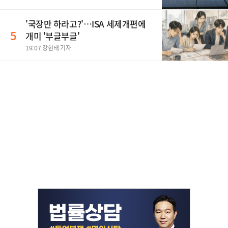
'국장만 하라고?'…ISA 세제개편에
5
개미 '부글부글'
19:07 강현태 기자