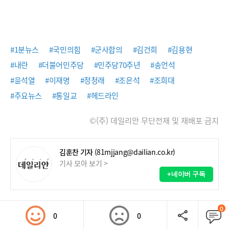
#1분뉴스
#국민의힘
#군사합의
#김건희
#김용현
#내란
#더불어민주당
#민주당70주년
#송언석
#윤석열
#이재명
#정청래
#조은석
#조희대
#주요뉴스
#통일교
#헤드라인
©(주) 데일리안 무단전재 및 재배포 금지
김훈찬 기자
(81mjjang@dailian.co.kr)
기사 모아 보기 >
+네이버 구독
0
0
0