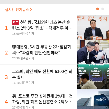
실시간 인기뉴스
●
●
천하람, 국회의원 최초 논산 훈
단독
1
련소 2박 3일 '입소'…각개전투·야간
행군 한다
18:00 이바름 기자
李대통령, 6시간 부동산 2차 점검회
2
의…"과감히 판단·실천하라"
20:30 김수현 기자
코스피, 외인 매도 전환에 6300선 회
3
복 실패
16:10 서진주 기자
美, 포스코 후판 상계관세 1%대…천
4
하람, 의원 최초 논산훈련소 2박3일
'입소'
21:05 강현태 기자