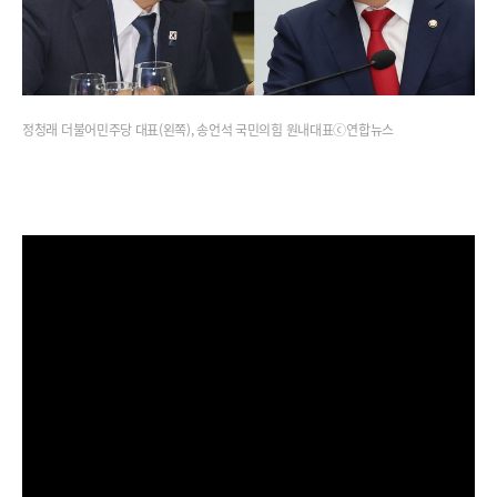
정청래 더불어민주당 대표(왼쪽), 송언석 국민의힘 원내대표ⓒ연합뉴스