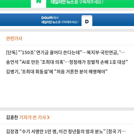
관련기사
[단독] "'150조' 연기금 끌어다 쓴다는데"…복지부·국민연금, '모
른다' 일괄 부인
송언석 "AI로 만든 '조희대 의혹'…정청래가 징벌적 손배 1호 대상"
김병기, '조희대 회동설'에 "처음 거론한 분이 해명해야"
김훈찬
기자가 쓴 기사
김장겸 “수기 서명만 1만 명, 이건 청년들의 땀과 분노” [정국 기상