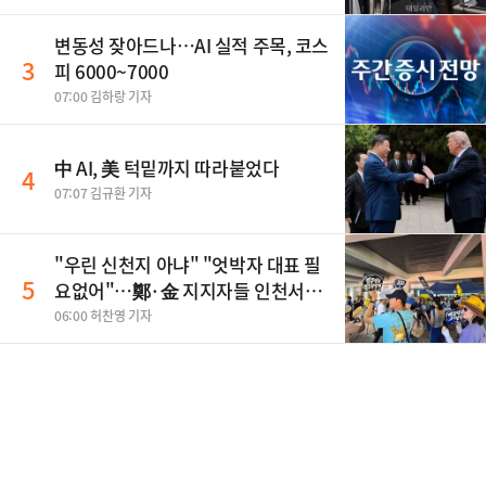
변동성 잦아드나…AI 실적 주목, 코스
3
피 6000~7000
07:00 김하랑 기자
中 AI, 美 턱밑까지 따라붙었다
4
07:07 김규환 기자
"우린 신천지 아냐" "엇박자 대표 필
5
요없어"…鄭·金 지지자들 인천서
'격돌'
06:00 허찬영 기자