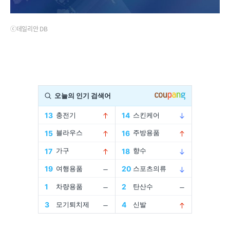
ⓒ데일리안 DB