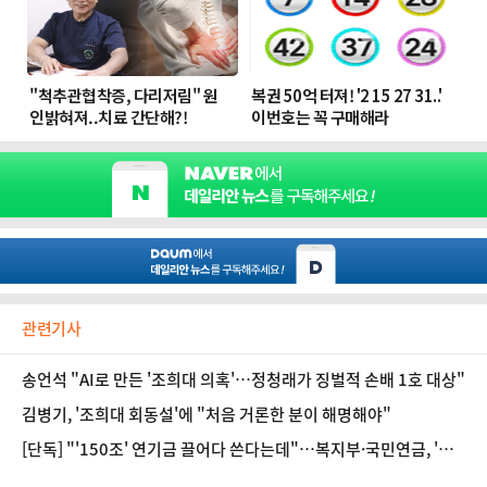
관련기사
송언석 "AI로 만든 '조희대 의혹'…정청래가 징벌적 손배 1호 대상"
김병기, '조희대 회동설'에 "처음 거론한 분이 해명해야"
[단독] "'150조' 연기금 끌어다 쓴다는데"…복지부·국민연금, '모
른다' 일괄 부인