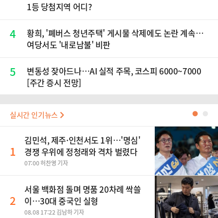
1등 당첨지역 어디?
4
황희, '폐버스 청년주택' 게시물 삭제에도 논란 계속…
여당서도 '내로남불' 비판
5
변동성 잦아드나…AI 실적 주목, 코스피 6000~7000
[주간 증시 전망]
실시간 인기뉴스
●
●
김민석, 제주·인천서도 1위…'명심'
1
경쟁 우위에 정청래와 격차 벌렸다
07:00 허찬영 기자
서울 백화점 돌며 명품 20차례 싹쓸
2
이…30대 중국인 실형
08.08 17:22 김남하 기자