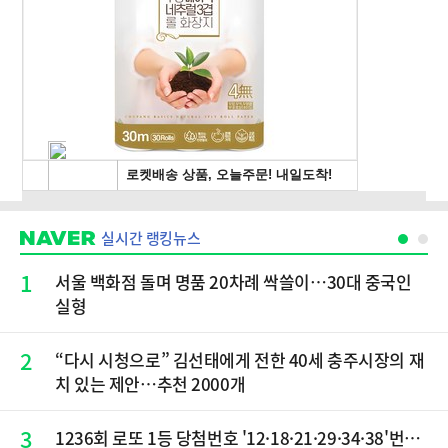
실시간 랭킹뉴스
1
서울 백화점 돌며 명품 20차례 싹쓸이…30대 중국인
실형
2
“다시 시청으로” 김선태에게 전한 40세 충주시장의 재
치 있는 제안…추천 2000개
3
1236회 로또 1등 당첨번호 '12·18·21·29·34·38'번…