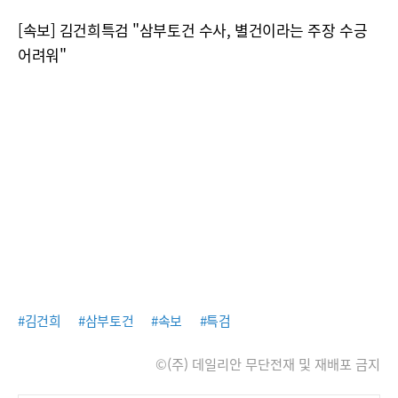
[속보] 김건희특검 "삼부토건 수사, 별건이라는 주장 수긍
어려워"
#김건희
#삼부토건
#속보
#특검
©(주) 데일리안 무단전재 및 재배포 금지