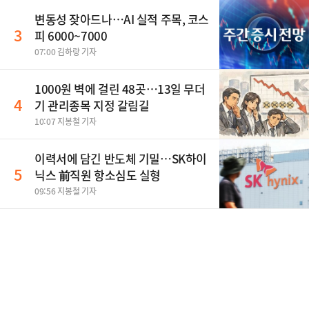
변동성 잦아드나…AI 실적 주목, 코스
3
피 6000~7000
07:00 김하랑 기자
1000원 벽에 걸린 48곳…13일 무더
4
기 관리종목 지정 갈림길
10:07 지봉철 기자
이력서에 담긴 반도체 기밀…SK하이
5
닉스 前직원 항소심도 실형
09:56 지봉철 기자