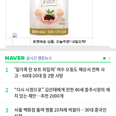
실시간 랭킹뉴스
1
'일가족 탄 보트 뒤집혀' 여수 오동도 해상서 전복 사
고…60대·20대 등 2명 사망
2
“다시 시청으로” 김선태에게 전한 40세 충주시장의 재
치 있는 제안…추천 2000개
3
서울 백화점 돌며 명품 20차례 싹쓸이…30대 중국인
실형