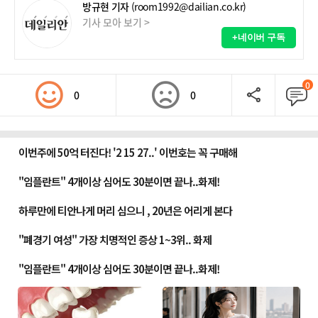
방규현 기자
(room1992@dailian.co.kr)
기사 모아 보기 >
+네이버 구독
0
0
0