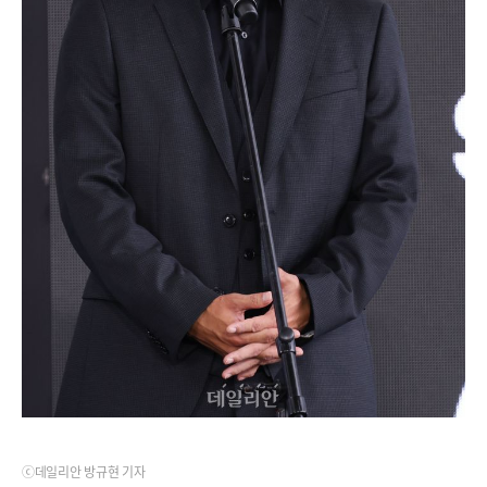
ⓒ데일리안 방규현 기자