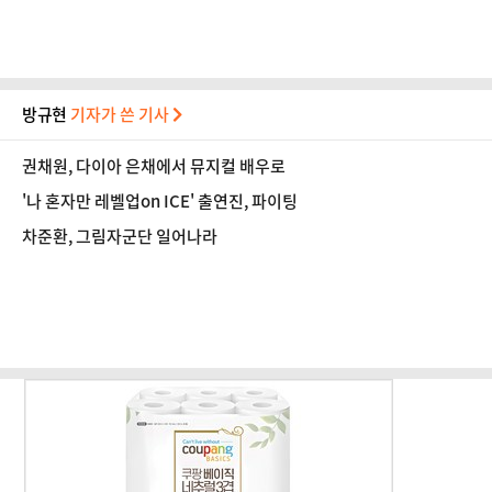
방규현
기자가 쓴 기사
권채원, 다이아 은채에서 뮤지컬 배우로
'나 혼자만 레벨업on ICE' 출연진, 파이팅
차준환, 그림자군단 일어나라