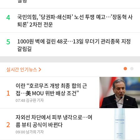
4
국민의힘, '당권파-쇄신파' 노선 투쟁 예고…'장동혁 사
퇴론' 2차전 전운
5
1000원 벽에 걸린 48곳…13일 무더기 관리종목 지정
갈림길
실시간 인기뉴스
●
●
이란 “호르무즈 개방 최종 합의 근
1
접…美 MOU 위반 배상 조건”
07:48 김규환 기자
자외선 차단에서 피부 냉각으로…여
2
름 뷰티 공식이 바뀐다
09:00 남가희 기자