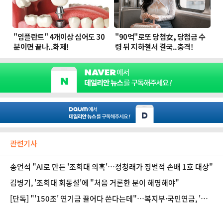
관련기사
송언석 "AI로 만든 '조희대 의혹'…정청래가 징벌적 손배 1호 대상"
김병기, '조희대 회동설'에 "처음 거론한 분이 해명해야"
[단독] "'150조' 연기금 끌어다 쓴다는데"…복지부·국민연금, '모
른다' 일괄 부인