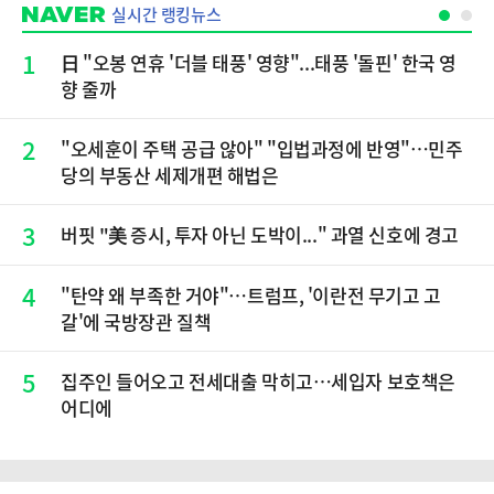
실시간 랭킹뉴스
1
日 "오봉 연휴 '더블 태풍' 영향"...태풍 '돌핀' 한국 영
향 줄까
2
"오세훈이 주택 공급 않아" "입법과정에 반영"…민주
당의 부동산 세제개편 해법은
3
버핏 "美 증시, 투자 아닌 도박이..." 과열 신호에 경고
4
"탄약 왜 부족한 거야"…트럼프, '이란전 무기고 고
갈'에 국방장관 질책
5
집주인 들어오고 전세대출 막히고…세입자 보호책은
어디에