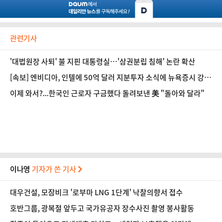
관련기사
'대법원장 사퇴' 불 지핀 대통령실…'삼권분립 침해' 논란 확산
[속보] 엔비디아, 인텔에 50억 달러 지분투자 소식에 뉴욕증시 강세
마감
이제 와서?...한국인 근로자 구금했다 돌려보낸 美 "돌아와 달라"
이나영
기자가 쓴 기사
대우건설, 모잠비크 '로부마 LNG 1단계' 낙찰의향서 접수
호반그룹, 광복절 앞두고 국가유공자 장수사진 촬영 봉사활동