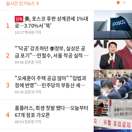
실시간 인기뉴스
●
●
美, 포스코 후판 상계관세 1%대
단독
1
로…3.70%서 '뚝'
10:27 백서원 기자
"'닥공' 강조하던 李정부, 실상은 공
2
급 포기"…안철수, 서울 착공 실적 미
달 비판
09:46 김주훈 기자
"오세훈이 주택 공급 않아" "입법과
3
정에 반영"…민주당의 부동산 세제
개편 해법은
05:30 김민석 기자
홈플러스, 회생 첫발 뗐다…오늘부터
4
67개 점포 가오픈
08:53 임유정 기자