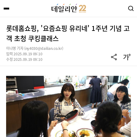
롯데홈쇼핑, '요즘쇼핑 유리네' 1주년 기념 고
객 초청 쿠킹클래스
이나영 기자 (ny4030@dailian.co.kr)
입력 2025.09.19 09:10
수정 2025.09.19 09:10