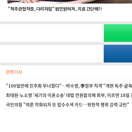
관련기사
"100일만에 민주화 무너졌다"…박수영, 李정부 직격 "개편 독주·굴
최태원-노소영 '세기의 이혼소송' 대법 전원합의체 회부, 이르면 18일
국민의힘 "여론 악화되자 또 압수수색 카드…위헌적 행위 강력 규탄"