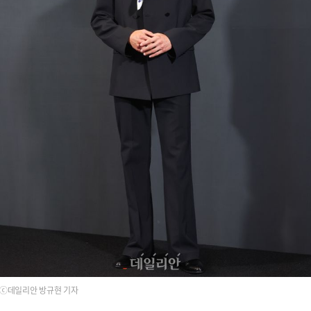
ⓒ데일리안 방규현 기자