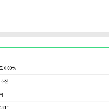
 0.03%
 추진
 日
있다"