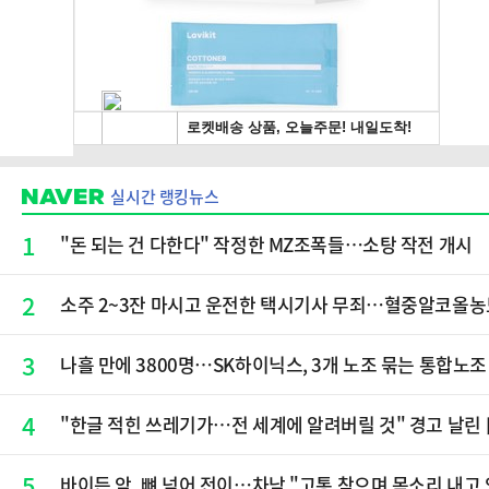
실시간 랭킹뉴스
1
"돈 되는 건 다한다" 작정한 MZ조폭들…소탕 작전 개시
2
소주 2~3잔 마시고 운전한 택시기사 무죄…혈중알코올농도
3
나흘 만에 3800명…SK하이닉스, 3개 노조 묶는 통합노조
4
"한글 적힌 쓰레기가…전 세계에 알려버릴 것" 경고 날린
5
바이든 암, 뼈 넘어 전이…차남 "고통 참으며 목소리 내고 