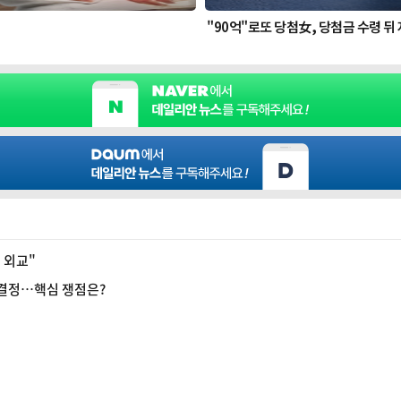
욕 외교"
 결정…핵심 쟁점은?