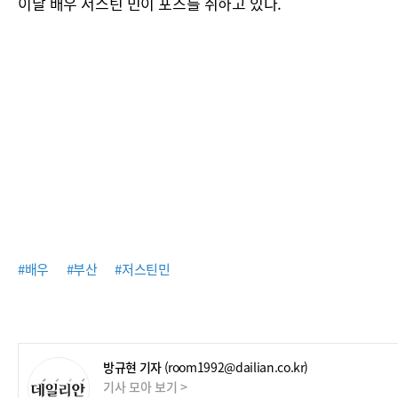
이날 배우 저스틴 민이 포즈를 취하고 있다.
#배우
#부산
#저스틴민
방규현 기자
(room1992@dailian.co.kr)
기사 모아 보기 >