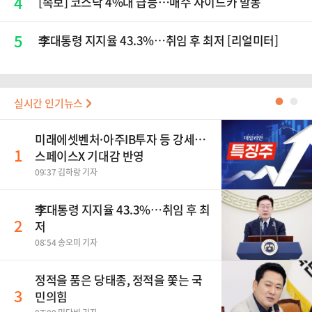
4
[속보] 코스닥 4%대 급등…매수 사이드카 발동
5
李대통령 지지율 43.3%…취임 후 최저 [리얼미터]
실시간 인기뉴스
●
●
미래에셋벤처·아주IB투자 등 강세…
1
스페이스X 기대감 반영
09:37 김하랑 기자
李대통령 지지율 43.3%…취임 후 최
2
저
08:54 송오미 기자
정적을 품은 당태종, 정적을 쫓는 국
3
민의힘