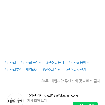
#한소희
#한소희드레스
#한소희몸매
#한소희몸매관리
#한소희부산국제영화제
#한소희식단
#한소희자전거
©(주) 데일리안 무단전재 및 재배포 금지
유정선 기자
(dwt8485@dailian.co.kr)
기사 모아 보기 >