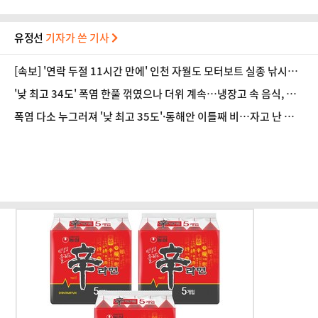
유정선
기자가 쓴 기사
[속보] '연락 두절 11시간 만에' 인천 자월도 모터보트 실종 낚시객
3명, 전원 구조
'낮 최고 34도' 폭염 한풀 꺾였으나 더위 계속…냉장고 속 음식, 안
심했다간 '낭패' 주의해야 할 점은 [오늘 날씨]
폭염 다소 누그러져 '낮 최고 35도'·동해안 이틀째 비…자고 난 뒤
갑작스러운 두통, 원인은 [오늘 날씨]