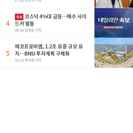
07:00 민단비 기자
코스닥 4%대 급등…매수 사이
속보
4
드카 발동
09:56 김하랑 기자
에코프로비엠, 1.2조 유증 규모 유
5
지…BNSI 투자계획 구체화
10:10 백서원 기자