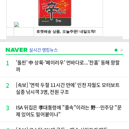
실시간 랭킹뉴스
1
'돌핀' 中 상륙·'페이러우' 먼바다로...'찬홈' 동해 향할
까
2
[속보] '연락 두절 11시간 만에' 인천 자월도 모터보트
실종 낚시객 3명, 전원 구조
3
ISA 뒤집은 李대통령에 "졸속"이라는 野…민주당 "문
제 있어도 밀어붙이나"