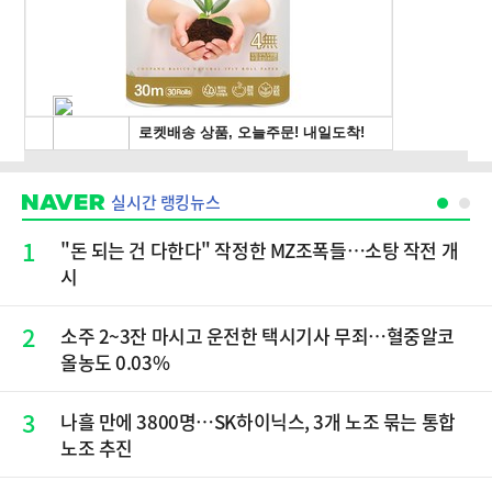
실시간 랭킹뉴스
1
"돈 되는 건 다한다" 작정한 MZ조폭들…소탕 작전 개
시
2
소주 2~3잔 마시고 운전한 택시기사 무죄…혈중알코
올농도 0.03%
3
나흘 만에 3800명…SK하이닉스, 3개 노조 묶는 통합
노조 추진