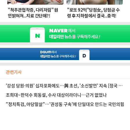
관련기사
'강성 당원·의원' 십자포화에도…與 초선, '소신발언' 지속 [정국 기
상대]
조희대~한덕수 회동설, 수사 대상이라더니…근거 없었나
"정치특검, 야당말살"…'권성동 구속'에 단일대오 만드는 국민의힘