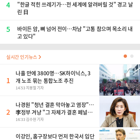
4
"한글 적힌 쓰레기가…전 세계에 알려버릴 것" 경고 날
린 日
5
바이든 암, 뼈 넘어 전이…차남 "고통 참으며 목소리 내
고 있다"
실시간 인기뉴스
●
●
나흘 만에 3800명…SK하이닉스, 3
1
개 노조 묶는 통합노조 추진
14:53 지봉철 기자
나경원 "청년 결혼 막아놓고 염장"…
2
李정부 겨냥 "그 자체가 결혼 페널
티"
16:33 김수현 기자
이강인, 홈구장보다 먼저 한국서 입단