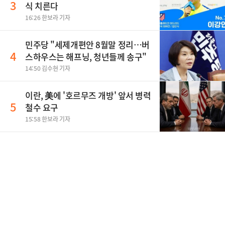
3
식 치른다
16:26 한보라 기자
민주당 "세제개편안 8월말 정리…버
4
스하우스는 해프닝, 청년들께 송구"
14:50 김수현 기자
이란, 美에 '호르무즈 개방' 앞서 병력
5
철수 요구
15:58 한보라 기자