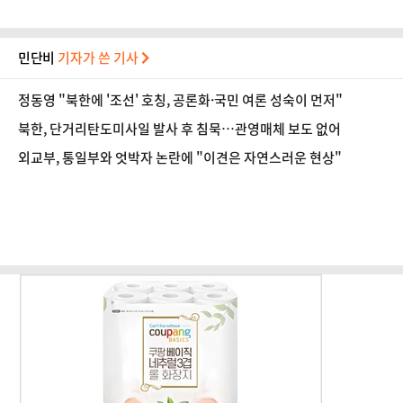
민단비
기자가 쓴 기사
정동영 "북한에 '조선' 호칭, 공론화·국민 여론 성숙이 먼저"
북한, 단거리탄도미사일 발사 후 침묵…관영매체 보도 없어
외교부, 통일부와 엇박자 논란에 "이견은 자연스러운 현상"