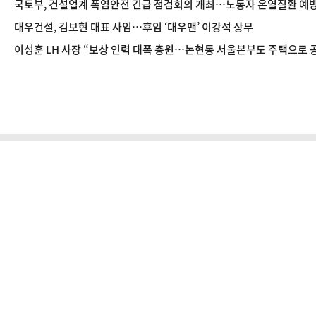
국토부, 건설업계 폭염안전 긴급 점검회의 개최…노동자 온열질환 예
대우건설, 김보현 대표 사임…후임 ‘대우맨’ 이강석 상무
이성훈 LH 사장 “보상 인력 대폭 충원…논현동 서울본부도 주택으로 