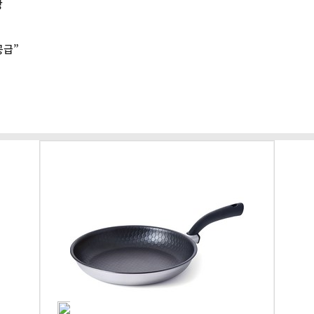
방
공급”