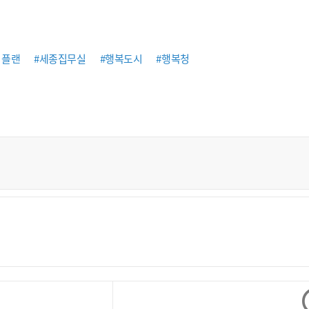
터플랜
#세종집무실
#행복도시
#행복청