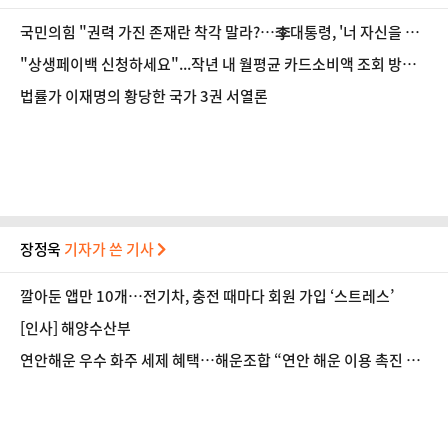
국민의힘 "권력 가진 존재란 착각 말라?…李대통령, '너 자신을 알
라'"
"상생페이백 신청하세요"...작년 내 월평균 카드소비액 조회 방법
은?
법률가 이재명의 황당한 국가 3권 서열론
장정욱
기자가 쓴 기사
깔아둔 앱만 10개…전기차, 충전 때마다 회원 가입 ‘스트레스’
[인사] 해양수산부
연안해운 우수 화주 세제 혜택…해운조합 “연안 해운 이용 촉진 기
대”