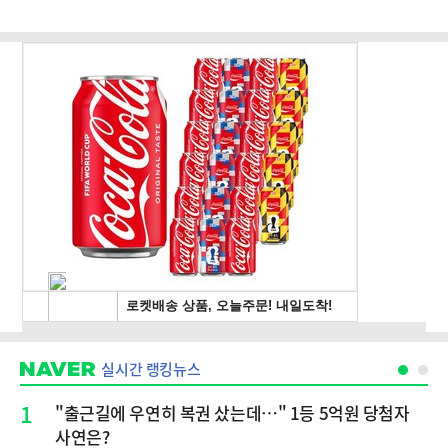
실시간 랭킹뉴스
1
"출근길에 우연히 복권 샀는데…" 1등 5억원 당첨자
사연은?