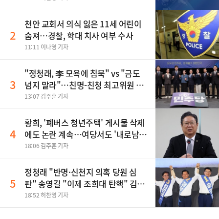
천안 교회서 의식 잃은 11세 어린이
2
숨져…경찰, 학대 치사 여부 수사
11:11 이나영 기자
"정청래, 李 모욕에 침묵" vs "금도
3
넘지 말라"…친명-친청 최고위원 후
보, 제주서 격돌
13:07 김주훈 기자
황희, '폐버스 청년주택' 게시물 삭제
4
에도 논란 계속…여당서도 '내로남
불' 비판
18:06 김주훈 기자
정청래 "반명·신천지 의혹 당원 심
5
판" 송영길 "이제 조희대 탄핵" 김민
석 "대체불가 민주당"
18:52 허찬영 기자