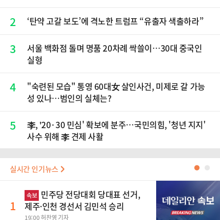
2
‘탄약 고갈 보도’에 격노한 트럼프 “유출자 색출하라”
3
서울 백화점 돌며 명품 20차례 싹쓸이…30대 중국인
실형
4
"숙련된 모습" 통영 60대女 살인사건, 미제로 갈 가능
성 있나…범인의 실체는?
5
李, '20·30 민심' 확보에 분주…국민의힘, '청년 지지'
사수 위해 李 견제 사활
실시간 인기뉴스
●
●
민주당 전당대회 당대표 선거,
속보
1
제주·인천 경선서 김민석 승리
19:00 허찬영 기자