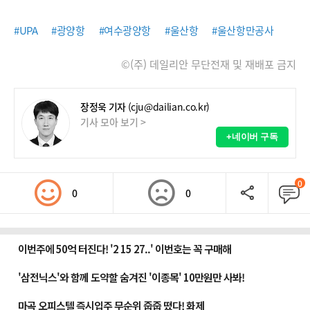
#UPA
#광양항
#여수광양항
#울산항
#울산항만공사
©(주) 데일리안 무단전재 및 재배포 금지
장정욱 기자
(cju@dailian.co.kr)
기사 모아 보기 >
+네이버 구독
0
0
0