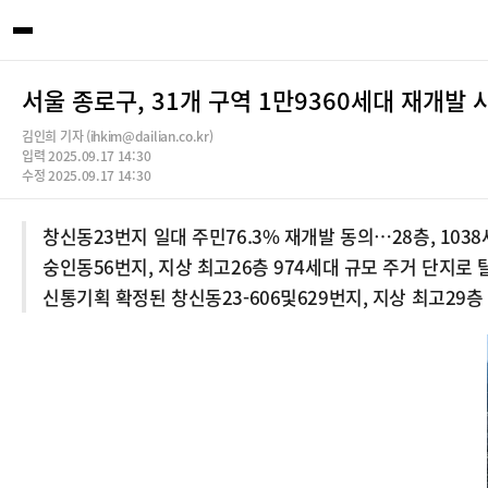
서울 종로구, 31개 구역 1만9360세대 재개발
김인희 기자 (ihkim@dailian.co.kr)
입력 2025.09.17 14:30
수정 2025.09.17 14:30
창신동23번지 일대 주민76.3% 재개발 동의…28층, 103
숭인동56번지, 지상 최고26층 974세대 규모 주거 단지로
신통기획 확정된 창신동23-606및629번지, 지상 최고29층