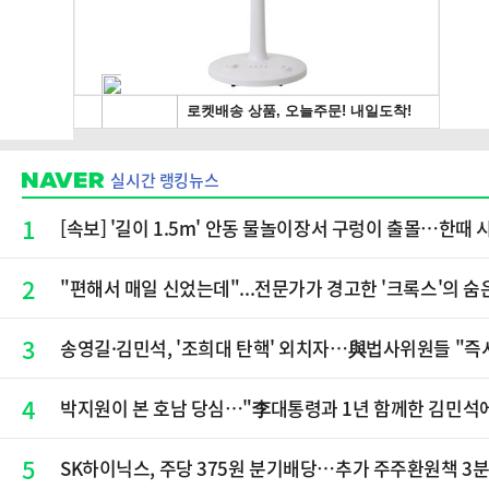
실시간 랭킹뉴스
1
[속보] '길이 1.5m' 안동 물놀이장서 구렁이 출몰…한때 
2
"편해서 매일 신었는데"...전문가가 경고한 '크록스'의 숨
3
송영길·김민석, '조희대 탄핵' 외치자…與법사위원들 "즉
4
박지원이 본 호남 당심…"李대통령과 1년 함께한 김민석에
5
SK하이닉스, 주당 375원 분기배당…추가 주주환원책 3