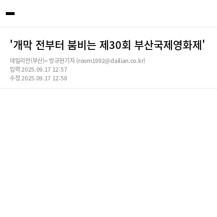
'개막 전부터 붐비는 제30회 부산국제영화제'
데일리안(부산)= 방규현기자 (room1992@dailian.co.kr)
입력 2025.09.17 12:57
수정 2025.09.17 12:58