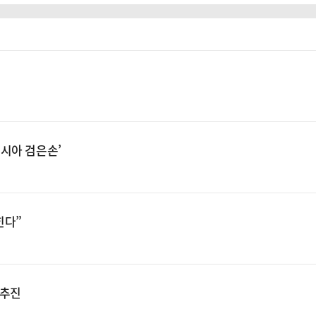
시아 검은손’
힌다”
 추진