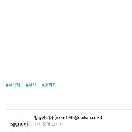
#부국제
#부산
#영화제
방규현 기자
(room1992@dailian.co.kr)
기사 모아 보기 >