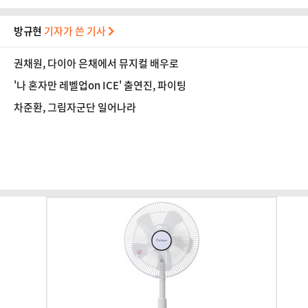
방규현
기자가 쓴 기사
권채원, 다이아 은채에서 뮤지컬 배우로
'나 혼자만 레벨업on ICE' 출연진, 파이팅
차준환, 그림자군단 일어나라