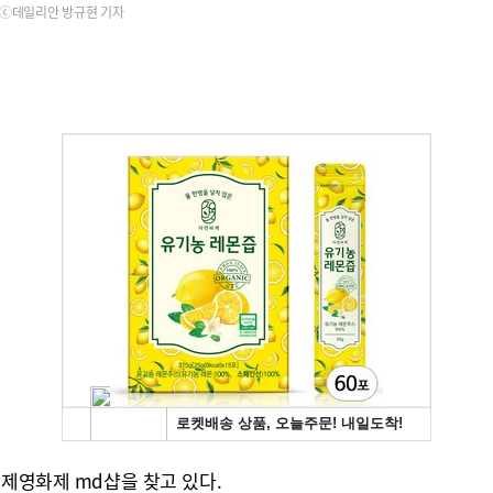
ⓒ데일리안 방규현 기자
국제영화제 md샵을 찾고 있다.