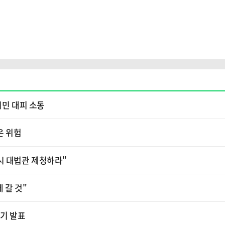
시민 대피 소동
은 위험
시 대법관 제청하라"
 갈 것"
분기 발표