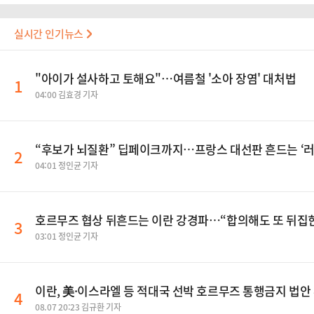
실시간 인기뉴스
"아이가 설사하고 토해요"…여름철 '소아 장염' 대처법
1
04:00 김효경 기자
“후보가 뇌질환” 딥페이크까지…프랑스 대선판 흔드는 ‘러
2
04:01 정인균 기자
호르무즈 협상 뒤흔드는 이란 강경파…“합의해도 또 뒤집
3
03:01 정인균 기자
이란, 美·이스라엘 등 적대국 선박 호르무즈 통행금지 법안
4
08.07 20:23 김규환 기자