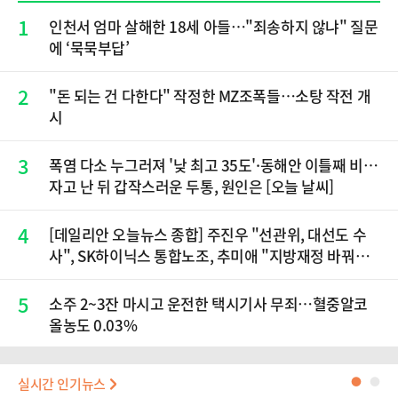
1
인천서 엄마 살해한 18세 아들…"죄송하지 않냐" 질문
에 ‘묵묵부답’
2
"돈 되는 건 다한다" 작정한 MZ조폭들…소탕 작전 개
시
3
폭염 다소 누그러져 '낮 최고 35도'·동해안 이틀째 비…
자고 난 뒤 갑작스러운 두통, 원인은 [오늘 날씨]
4
[데일리안 오늘뉴스 종합] 주진우 "선관위, 대선도 수
사", SK하이닉스 통합노조, 추미애 "지방재정 바꿔
야", 세제개편 이달 정리 등
5
소주 2~3잔 마시고 운전한 택시기사 무죄…혈중알코
올농도 0.03%
실시간 인기뉴스
●
●