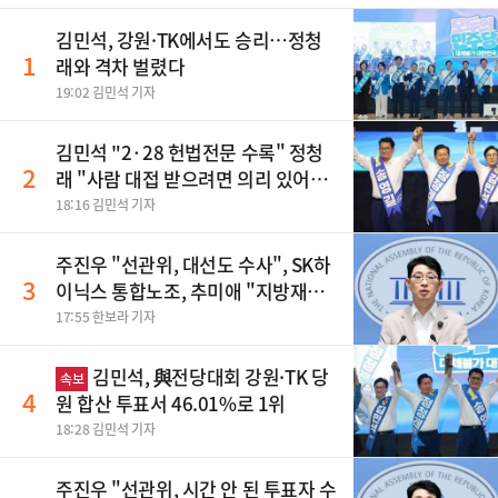
김민석, 강원·TK에서도 승리…정청
1
래와 격차 벌렸다
19:02 김민석 기자
김민석 "2·28 헌법전문 수록" 정청
2
래 "사람 대접 받으려면 의리 있어야"
송영길 "조국혁신당 합당 반대"
18:16 김민석 기자
주진우 "선관위, 대선도 수사", SK하
3
이닉스 통합노조, 추미애 "지방재정
바꿔야", 세제개편 이달 정리 등
17:55 한보라 기자
김민석, 與전당대회 강원·TK 당
속보
4
원 합산 투표서 46.01%로 1위
18:28 김민석 기자
주진우 "선관위, 시간 안 된 투표자 수