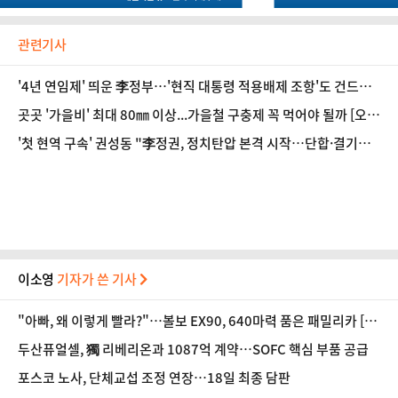
관련기사
'4년 연임제' 띄운 李정부…'현직 대통령 적용배제 조항'도 건드나
[정국 기상대]
곳곳 '가을비' 최대 80㎜ 이상...가을철 구충제 꼭 먹어야 될까 [오늘
날씨]
'첫 현역 구속' 권성동 "李정권, 정치탄압 본격 시작…단합·결기로
이겨내달라"
이소영
기자가 쓴 기사
"아빠, 왜 이렇게 빨라?"…볼보 EX90, 640마력 품은 패밀리카 [시
승기]
두산퓨얼셀, 獨 리베리온과 1087억 계약…SOFC 핵심 부품 공급
포스코 노사, 단체교섭 조정 연장…18일 최종 담판