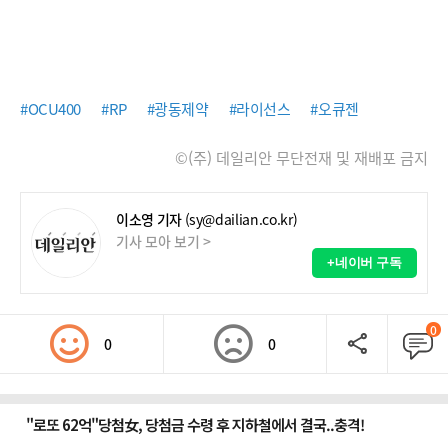
#OCU400
#RP
#광동제약
#라이선스
#오큐젠
©(주) 데일리안 무단전재 및 재배포 금지
이소영 기자
(sy@dailian.co.kr)
기사 모아 보기 >
+네이버 구독
0
0
0