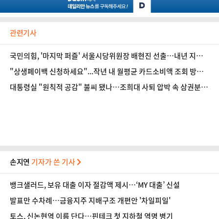
관련기사
국민의힘, '마지막 퍼즐' 서울시당위원장 배현진 선출…내년 지방
선거 영향은
"상생페이백 신청하세요"...작년 내 월평균 카드소비액 조회 방법
은?
대통령실 "원칙적 공감" 불씨 됐나…조희대 사퇴 압박 속 삼권분립
흔들
손지연
기자가 쓴 기사
뱅크샐러드, 보유 대출 이자 절감액 제시…‘MY 대출’ 신설
발표만 수차례…금융지주 지배구조 개편안 '차일피일'
토스, 신논현역 이름 단다…핀테크 첫 지하철 역명 병기