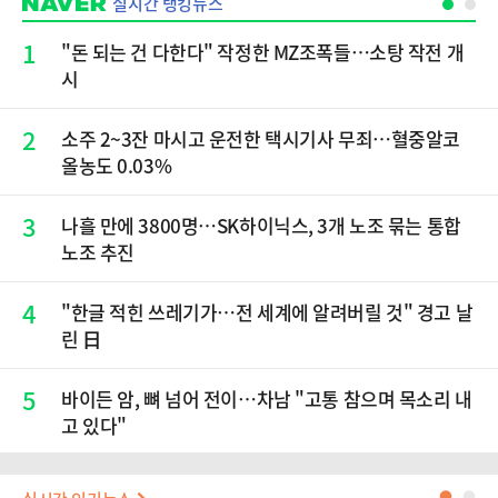
실시간 랭킹뉴스
1
"돈 되는 건 다한다" 작정한 MZ조폭들…소탕 작전 개
시
2
소주 2~3잔 마시고 운전한 택시기사 무죄…혈중알코
올농도 0.03%
3
나흘 만에 3800명…SK하이닉스, 3개 노조 묶는 통합
노조 추진
4
"한글 적힌 쓰레기가…전 세계에 알려버릴 것" 경고 날
린 日
5
바이든 암, 뼈 넘어 전이…차남 "고통 참으며 목소리 내
고 있다"
●
●