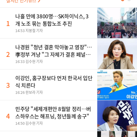
실시간 인기뉴스
나흘 만에 3800명…SK하이닉스, 3
1
개 노조 묶는 통합노조 추진
14:53 지봉철 기자
나경원 "청년 결혼 막아놓고 염장"…
2
李정부 겨냥 "그 자체가 결혼 페널
티"
16:33 김수현 기자
이강인, 홈구장보다 먼저 한국서 입단
3
식 치른다
16:26 한보라 기자
민주당 "세제개편안 8월말 정리…버
4
스하우스는 해프닝, 청년들께 송구"
14:50 김수현 기자