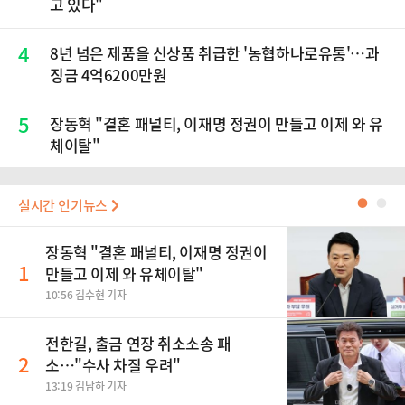
고 있다"
4
8년 넘은 제품을 신상품 취급한 '농협하나로유통'…과
징금 4억6200만원
5
장동혁 "결혼 패널티, 이재명 정권이 만들고 이제 와 유
체이탈"
실시간 인기뉴스
●
●
장동혁 "결혼 패널티, 이재명 정권이
1
만들고 이제 와 유체이탈"
10:56 김수현 기자
전한길, 출금 연장 취소소송 패
2
소…"수사 차질 우려"
13:19 김남하 기자