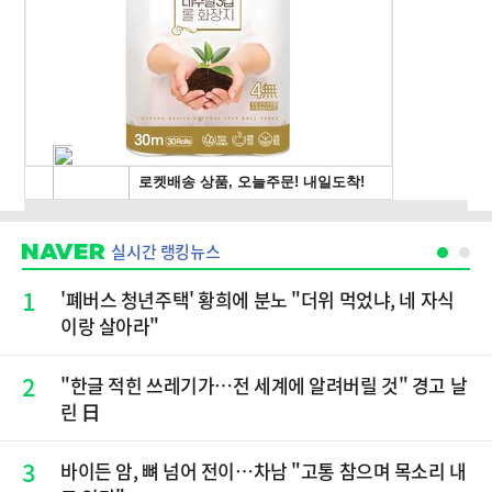
실시간 랭킹뉴스
1
'폐버스 청년주택' 황희에 분노 "더위 먹었냐, 네 자식
이랑 살아라"
2
"한글 적힌 쓰레기가…전 세계에 알려버릴 것" 경고 날
린 日
3
바이든 암, 뼈 넘어 전이…차남 "고통 참으며 목소리 내