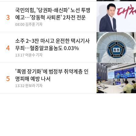
국민의힘, '당권파-쇄신파' 노선 투쟁
3
예고…'장동혁 사퇴론' 2차전 전운
08:00 김주훈 기자
소주 2~3잔 마시고 운전한 택시기사
4
무죄…혈중알코올농도 0.03%
13:17 어윤수 기자
'폭염 장기화'에 범정부 취약계층 인
5
명피해 예방 나서
13:32 한보라 기자