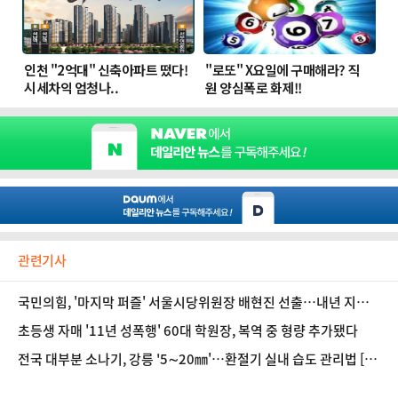
관련기사
국민의힘, '마지막 퍼즐' 서울시당위원장 배현진 선출…내년 지방
선거 영향은
초등생 자매 '11년 성폭행' 60대 학원장, 복역 중 형량 추가됐다
전국 대부분 소나기, 강릉 '5∼20㎜'…환절기 실내 습도 관리법 [오
늘 날씨]