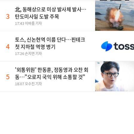
北, 동해상으로 미상 발사체 발사…
3
탄도미사일 도발 주목
17:43 이바름 기자
토스, 신논현역 이름 단다…핀테크
4
첫 지하철 역명 병기
17:26 손지연 기자
'외통위원' 한동훈, 정동영과 오찬 회
5
동…"오로지 국익 위해 소통할 것"
18:07 오수진 기자