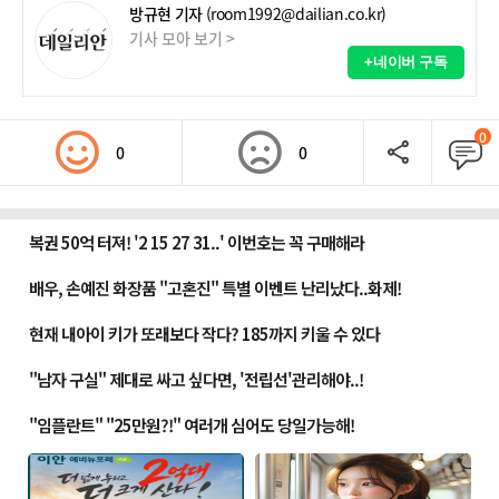
방규현 기자
(room1992@dailian.co.kr)
기사 모아 보기 >
+네이버 구독
0
0
0