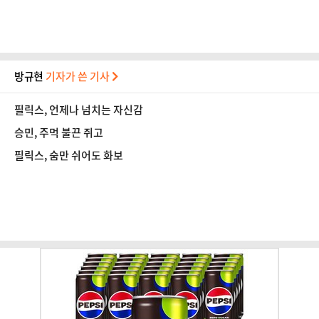
방규현
기자가 쓴 기사
필릭스, 언제나 넘치는 자신감
승민, 주먹 불끈 쥐고
필릭스, 숨만 쉬어도 화보