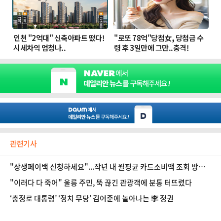
관련기사
"상생페이백 신청하세요"...작년 내 월평균 카드소비액 조회 방법
은?
"이러다 다 죽어" 울릉 주민, 뚝 끊긴 관광객에 분통 터뜨렸다
‘충정로 대통령’ ‘정치 무당’ 김어준에 놀아나는 李 정권