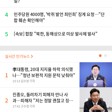
일?
4
민주당원 4000명, '박쥐 발언 최민희' 징계 요청…"단
합 훼손 확인해야"
5
[속보] 합참 "북한, 동해상으로 미상 발사체 발사"
실시간 인기뉴스
●
●
李대통령, 20대 지지율 하락 의식했
1
나…"청년 보편적 지원 문턱 낮춰야"
15:13 김수현 기자
진종오, 돌려차기 피해자 만나 사
2
과…피해자 "저는 정말 괜찮고 징계
원치 않아"
17:42 고수정 기자