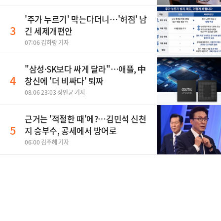
'주가 누르기' 막는다더니…'허점' 남
3
긴 세제개편안
07:06 김하랑 기자
"삼성·SK보다 싸게 달라"…애플, 中
4
창신에 '더 비싸다' 퇴짜
08.06 23:03 정인균 기자
근거는 '적절한 때'에?…김민석 신천
5
지 승부수, 공세에서 방어로
06:00 김주혜 기자