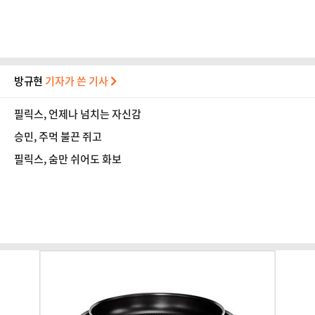
방규현
기자가 쓴 기사
필릭스, 언제나 넘치는 자신감
승민, 주먹 불끈 쥐고
필릭스, 숨만 쉬어도 화보