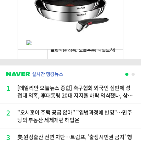
실시간 랭킹뉴스
1
[데일리안 오늘뉴스 종합] 축구협회 외국인 심판에 성
접대 의혹, 李대통령 20대 지지율 하락 의식했나, 삼전
닉스 올인은 금물, SK하이닉스 프리마켓 시초가 논란
재점화, 김민석 "과반 승리 가능성 99%" 등
2
"오세훈이 주택 공급 않아" "입법과정에 반영"…민주
당의 부동산 세제개편 해법은
3
美 원정출산 전면 차단…트럼프, '출생시민권 금지' 행