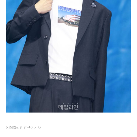
ⓒ데일리안 방규현 기자