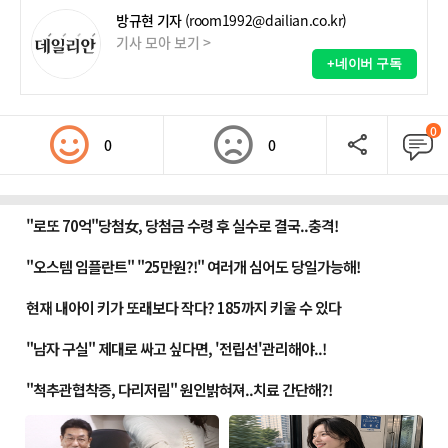
방규현 기자
(room1992@dailian.co.kr)
기사 모아 보기 >
+네이버 구독
0
0
0