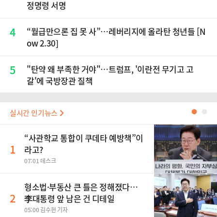
정명령 서명
4
“월급만으론 집 못 사”…레버리지에 올라탄 청년들 [N
ow 2.30]
5
"탄약 왜 부족한 거야"…트럼프, '이란전 무기고 고
갈'에 국방장관 질책
실시간 인기뉴스
●
●
“사관학교 통합이 쿠데타 예방책”이
1
라고?
07:01 데스크
형소법·부동산 큰 틀은 정해졌다…
2
李대통령 앞 남은 건 디테일
05:00 김수현 기자