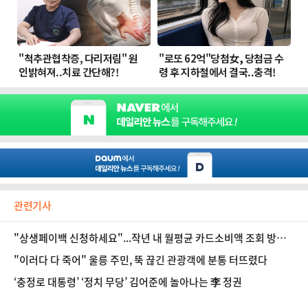
관련기사
"상생페이백 신청하세요"...작년 내 월평균 카드소비액 조회 방법
은?
"이러다 다 죽어" 울릉 주민, 뚝 끊긴 관광객에 분통 터뜨렸다
‘충정로 대통령’ ‘정치 무당’ 김어준에 놀아나는 李 정권