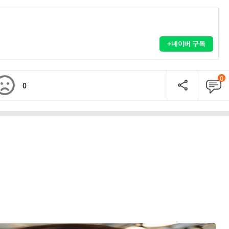
+네이버 구독
0
0