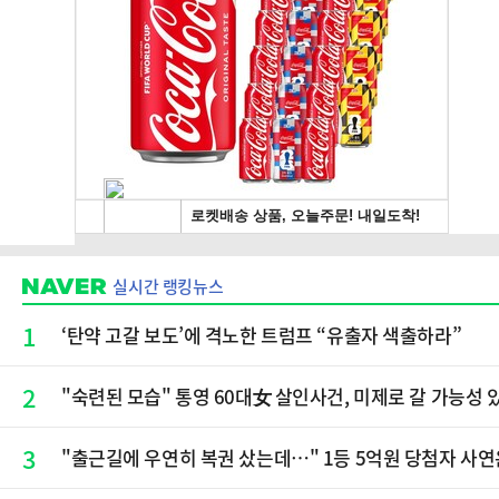
실시간 랭킹뉴스
1
‘탄약 고갈 보도’에 격노한 트럼프 “유출자 색출하라”
2
"숙련된 모습" 통영 60대女 살인사건, 미제로 갈 가능성
3
"출근길에 우연히 복권 샀는데…" 1등 5억원 당첨자 사연