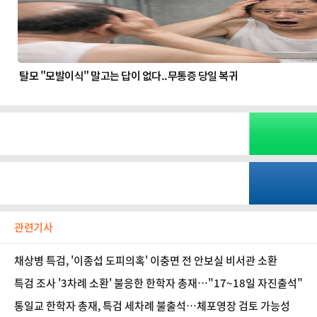
관련기사
채상병 특검, '이종섭 도피의혹' 이충면 전 안보실 비서관 소환
특검 조사 '3차례 소환' 불응한 한학자 총재…"17~18일 자진출석"
통일교 한학자 총재, 특검 세차례 불출석…체포영장 검토 가능성