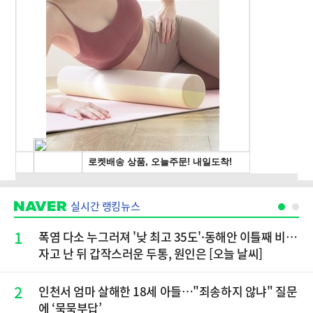
실시간 랭킹뉴스
1
폭염 다소 누그러져 '낮 최고 35도'·동해안 이틀째 비…
자고 난 뒤 갑작스러운 두통, 원인은 [오늘 날씨]
2
인천서 엄마 살해한 18세 아들…"죄송하지 않냐" 질문
에 ‘묵묵부답’