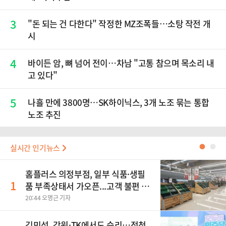
3
"돈 되는 건 다한다" 작정한 MZ조폭들…소탕 작전 개
시
4
바이든 암, 뼈 넘어 전이…차남 "고통 참으며 목소리 내
고 있다"
5
나흘 만에 3800명…SK하이닉스, 3개 노조 묶는 통합
노조 추진
실시간 인기뉴스
●
●
홈플러스 의정부점, 일부 식품·생필
1
품 부족상태서 가오픈...고객 불편 가
중
20:44 오명근 기자
김민석, 강원·TK에서도 승리…정청