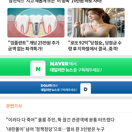
관련기사
"이러다 다 죽어" 울릉 주민, 뚝 끊긴 관광객에 분통 터뜨렸다
'내란몰이' 넘어 '정책정당'으로…열쇠 쥔 3인방은 누구