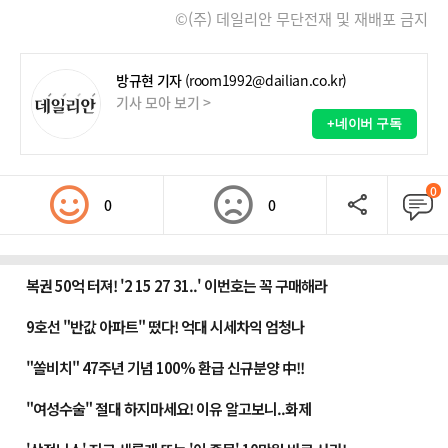
©(주) 데일리안 무단전재 및 재배포 금지
방규현 기자
(room1992@dailian.co.kr)
기사 모아 보기 >
+네이버 구독
0
0
0