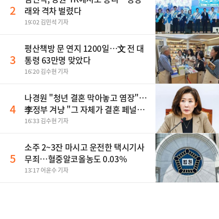
2
래와 격차 벌렸다
19:02 김민석 기자
평산책방 문 연지 1200일…文 전 대
3
통령 63만명 맞았다
16:20 김수현 기자
나경원 "청년 결혼 막아놓고 염장"…
4
李정부 겨냥 "그 자체가 결혼 페널
티"
16:33 김수현 기자
소주 2~3잔 마시고 운전한 택시기사
5
무죄…혈중알코올농도 0.03%
13:17 어윤수 기자