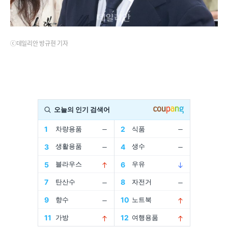
ⓒ데일리안 방규현 기자