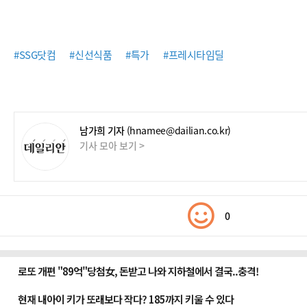
#SSG닷컴
#신선식품
#특가
#프레시타임딜
남가희 기자
(hnamee@dailian.co.kr)
기사 모아 보기 >
0