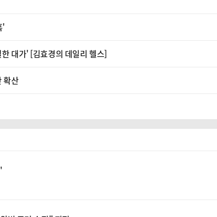
혹'
한 대가' [김효경의 데일리 헬스]
판 확산
'