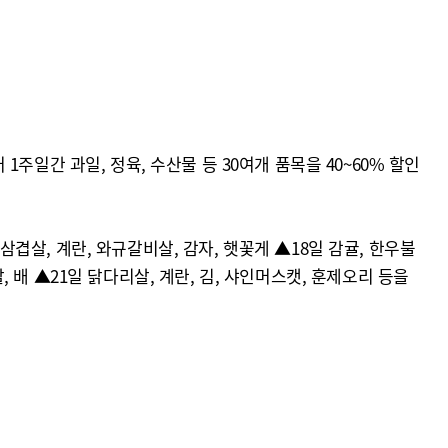
1주일간 과일, 정육, 수산물 등 30여개 품목을 40~60% 할인
삼겹살, 계란, 와규갈비살, 감자, 햇꽃게 ▲18일 감귤, 한우불
, 배 ▲21일 닭다리살, 계란, 김, 샤인머스캣, 훈제오리 등을