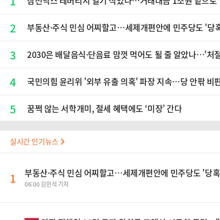
1
삼전닉스 레버리지 열기 식었나…거래대금 1조원 밑으로
2
부동산·주식 민심 어찌할고…세제개편안에 민주당도 '당
3
2030은 배달음식·단음료 맘껏 먹어도 될 줄 알았나…'처절
4
국민의힘 윤리위 '외부 유출 의혹' 파장 지속…당 안팎 비
5
꿈쩍 않는 서학개미, 절세 혜택에도 ‘미장’ 간다
실시간 인기뉴스
부동산·주식 민심 어찌할고…세제개편안에 민주당도 '당혹
1
06:00 김민석 기자