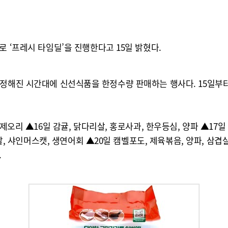
 ‘프레시 타임딜’을 진행한다고 15일 밝혔다.
1시) 정해진 시간대에 신선식품을 한정수량 판매하는 행사다. 15일부터 
제오리 ▲16일 감귤, 닭다리살, 홍로사과, 한우등심, 양파 ▲17일 
살, 샤인머스캣, 생연어회 ▲20일 캠벨포도, 제육볶음, 양파, 삼겹살
.