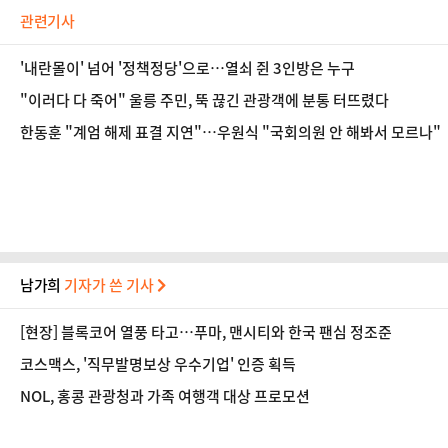
관련기사
'내란몰이' 넘어 '정책정당'으로…열쇠 쥔 3인방은 누구
"이러다 다 죽어" 울릉 주민, 뚝 끊긴 관광객에 분통 터뜨렸다
한동훈 "계엄 해제 표결 지연"…우원식 "국회의원 안 해봐서 모르나"
남가희
기자가 쓴 기사
[현장] 블록코어 열풍 타고…푸마, 맨시티와 한국 팬심 정조준
코스맥스, '직무발명보상 우수기업' 인증 획득
NOL, 홍콩 관광청과 가족 여행객 대상 프로모션