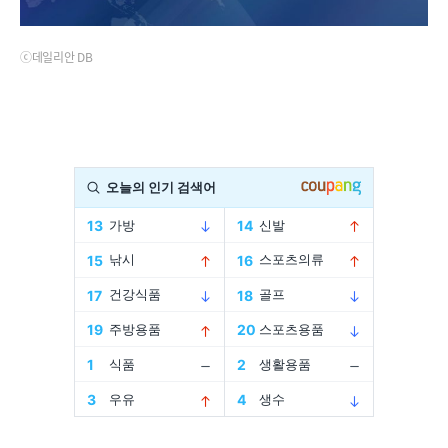
ⓒ데일리안 DB