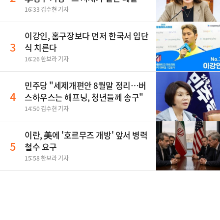
티"
16:33 김수현 기자
이강인, 홈구장보다 먼저 한국서 입단
3
식 치른다
16:26 한보라 기자
민주당 "세제개편안 8월말 정리…버
4
스하우스는 해프닝, 청년들께 송구"
14:50 김수현 기자
이란, 美에 '호르무즈 개방' 앞서 병력
5
철수 요구
15:58 한보라 기자