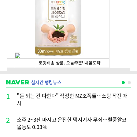
실시간 랭킹뉴스
1
"돈 되는 건 다한다" 작정한 MZ조폭들…소탕 작전 개
시
2
소주 2~3잔 마시고 운전한 택시기사 무죄…혈중알코
올농도 0.03%