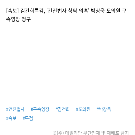
[속보] 김건희특검, '건진법사 청탁 의혹' 박창욱 도의원 구
속영장 청구
#건진법사
#구속영장
#김건희
#도의원
#박창욱
#속보
#특검
©(주) 데일리안 무단전재 및 재배포 금지