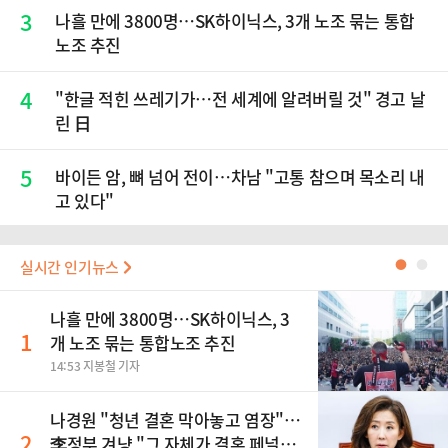
3
나흘 만에 3800명…SK하이닉스, 3개 노조 묶는 통합
노조 추진
4
"한글 적힌 쓰레기가…전 세계에 알려버릴 것" 경고 날
린 日
5
바이든 암, 뼈 넘어 전이…차남 "고통 참으며 목소리 내
고 있다"
실시간 인기뉴스
●
●
나흘 만에 3800명…SK하이닉스, 3
1
개 노조 묶는 통합노조 추진
14:53 지봉철 기자
나경원 "청년 결혼 막아놓고 염장"…
2
李정부 겨냥 "그 자체가 결혼 페널