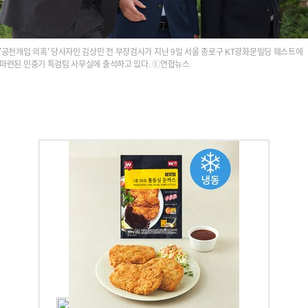
'공천개입 의혹' 당사자인 김상민 전 부장검사가 지난 9일 서울 종로구 KT광화문빌딩 웨스트에
마련된 민중기 특검팀 사무실에 출석하고 있다. ⓒ연합뉴스