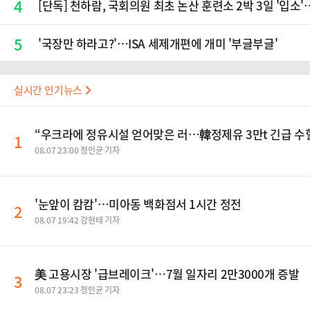
4
[단독] 천하람, 국회의원 최초 논산 훈련소 2박 3일 '입
5
'국장만 하라고?'…ISA 세제개편에 개미 '부글부글'
실시간 인기뉴스
“우크라에 정유시설 얻어맞은 러…韓정제유 3만t 긴급 수
1
08.07 23:00 정인균 기자
'눈앞이 캄캄'…미아동 백화점서 1시간 정전
2
08.07 19:42 강현태 기자
美 고용시장 '급브레이크'…7월 일자리 2만3000개 증발
3
08.07 23:23 정인균 기자