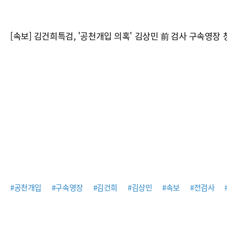
[속보] 김건희특검, '공천개입 의혹' 김상민 前 검사 구속영장 
#공천개입
#구속영장
#김건희
#김상민
#속보
#전검사