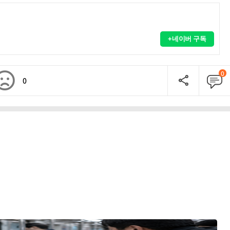
+네이버 구독
0
0