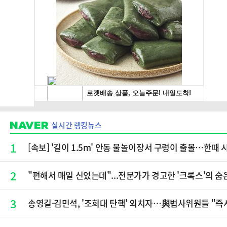
실시간 랭킹뉴스
1
[속보] '길이 1.5m' 안동 물놀이장서 구렁이 출몰…한때 
2
"편해서 매일 신었는데"...전문가가 경고한 '크록스'의 숨
3
송영길·김민석, '조희대 탄핵' 외치자…與법사위원들 "즉