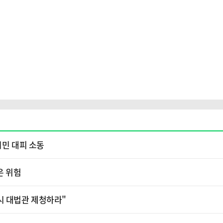
시민 대피 소동
은 위험
시 대법관 제청하라"