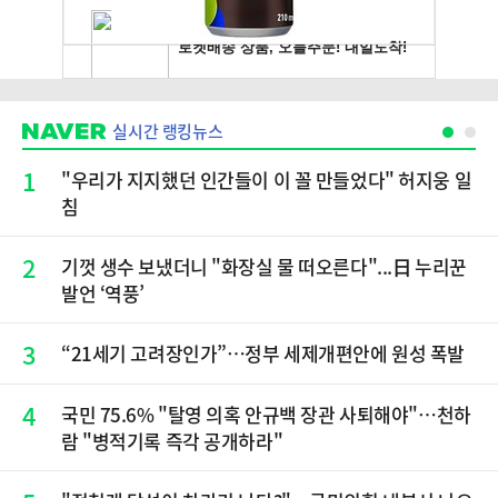
실시간 랭킹뉴스
1
"우리가 지지했던 인간들이 이 꼴 만들었다" 허지웅 일
침
2
기껏 생수 보냈더니 "화장실 물 떠오른다"...日 누리꾼
발언 ‘역풍’
3
“21세기 고려장인가”…정부 세제개편안에 원성 폭발
4
국민 75.6% "탈영 의혹 안규백 장관 사퇴해야"…천하
람 "병적기록 즉각 공개하라"