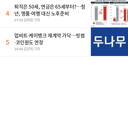
퇴직은 50세, 연금은 65세부터?…청
4
년, 명품·여행 대신 노후준비
07:00 김하랑 기자
업비트·케이뱅크 재계약 가닥…빗썸
5
·코인원도 연장
14:46 김민희 기자