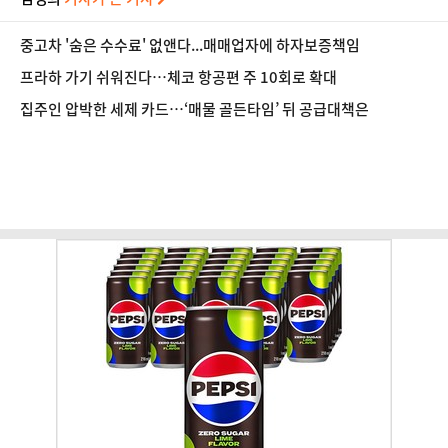
중고차 '숨은 수수료' 없앤다...매매업자에 하자보증책임
프라하 가기 쉬워진다…체코 항공편 주 10회로 확대
집주인 압박한 세제 카드…‘매물 골든타임’ 뒤 공급대책은