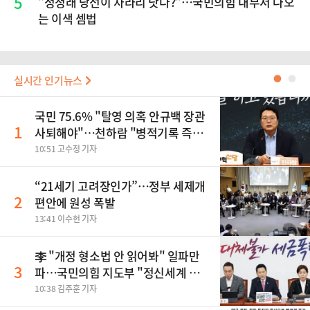
5
​"정청래 당선이 차라리 낫다?"…국민의힘 내부서 나오
는 이색 셈법
실시간 인기뉴스
●
●
국민 75.6% "탈영 의혹 안규백 장관
1
사퇴해야"…천하람 "병적기록 즉각
공개하라"
10:51 고수정 기자
“21세기 고려장인가”…정부 세제개
2
편안에 원성 폭발
13:41 이수현 기자
李 "개정 형소법 안 읽어봐" 일파만
3
파…국민의힘 지도부 "정신세계 궁
금하다"
10:38 김주훈 기자