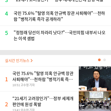
4
국민 75.6% "탈영 의혹 안규백 장관 사퇴해야"…천하
람 "병적기록 즉각 공개하라"
5
​"정청래 당선이 차라리 낫다?"…국민의힘 내부서 나오
는 이색 셈법
실시간 인기뉴스
●
●
국민 75.6% "탈영 의혹 안규백 장관
1
사퇴해야"…천하람 "병적기록 즉각
공개하라"
10:51 고수정 기자
“21세기 고려장인가”…정부 세제개
2
편안에 원성 폭발
13:41 이수현 기자