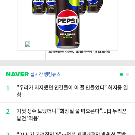
실시간 랭킹뉴스
1
"우리가 지지했던 인간들이 이 꼴 만들었다" 허지웅 일
침
2
기껏 생수 보냈더니 "화장실 물 떠오른다"...日 누리꾼
발언 ‘역풍’
3
“21세기 고려장인가”…정부 세제개편안에 원성 폭발