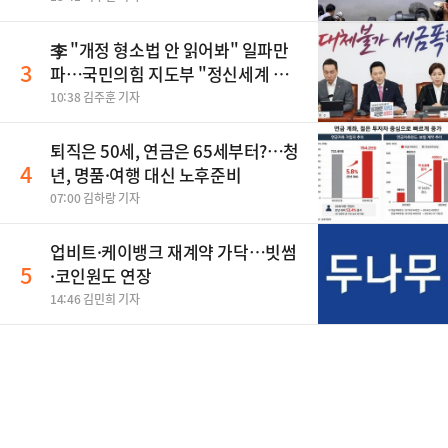
李 "개정 형소법 안 읽어봐" 일파만
3
파…국민의힘 지도부 "정신세계 궁
금하다"
10:38 김주훈 기자
퇴직은 50세, 연금은 65세부터?…청
4
년, 명품·여행 대신 노후준비
07:00 김하랑 기자
업비트·케이뱅크 재계약 가닥…빗썸
5
·코인원도 연장
14:46 김민희 기자