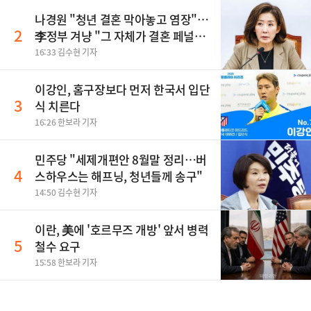
나경원 "청년 결혼 막아놓고 염장"…
2
李정부 겨냥 "그 자체가 결혼 페널
티"
16:33 김수현 기자
이강인, 홈구장보다 먼저 한국서 입단
3
식 치른다
16:26 한보라 기자
민주당 "세제개편안 8월말 정리…버
4
스하우스는 해프닝, 청년들께 송구"
14:50 김수현 기자
이란, 美에 '호르무즈 개방' 앞서 병력
5
철수 요구
15:58 한보라 기자