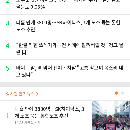
올농도 0.03%
3
나흘 만에 3800명…SK하이닉스, 3개 노조 묶는 통합
노조 추진
4
"한글 적힌 쓰레기가…전 세계에 알려버릴 것" 경고 날
린 日
5
바이든 암, 뼈 넘어 전이…차남 "고통 참으며 목소리 내
고 있다"
실시간 인기뉴스
●
●
나흘 만에 3800명…SK하이닉스, 3
1
개 노조 묶는 통합노조 추진
14:53 지봉철 기자