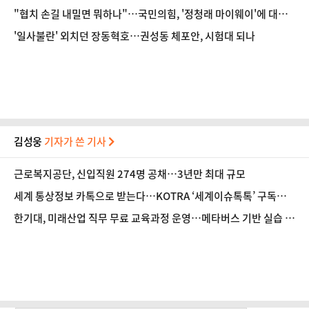
"협치 손길 내밀면 뭐하나"…국민의힘, '정청래 마이웨이'에 대여
투쟁 단일대오 [정국 기상대]
'일사불란' 외치던 장동혁호…권성동 체포안, 시험대 되나
김성웅
기자가 쓴 기사
근로복지공단, 신입직원 274명 공채…3년만 최대 규모
세계 통상정보 카톡으로 받는다…KOTRA ‘세계이슈톡톡’ 구독자 1
만명 돌파
한기대, 미래산업 직무 무료 교육과정 운영…메타버스 기반 실습 도
입