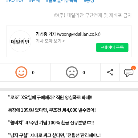
#KOTRA
#관세
#글로벌이슈톡톡
#통상
©(주) 데일리안 무단전재 및 재배포 금지
김성웅 기자
(woong@dailian.co.kr)
기사 모아 보기 >
+네이버 구독
0
0
0