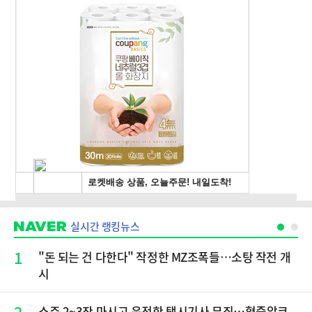
실시간 랭킹뉴스
1
"돈 되는 건 다한다" 작정한 MZ조폭들…소탕 작전 개
시
2
소주 2~3잔 마시고 운전한 택시기사 무죄…혈중알코