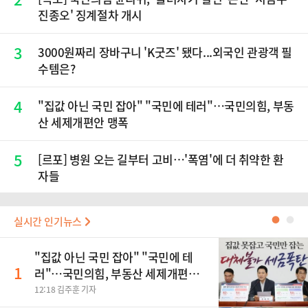
진종오' 징계절차 개시
3
3000원짜리 장바구니 'K굿즈' 됐다...외국인 관광객 필
수템은?
4
"집값 아닌 국민 잡아" "국민에 테러"…국민의힘, 부동
산 세제개편안 맹폭
5
[르포] 병원 오는 길부터 고비…'폭염'에 더 취약한 환
자들
실시간 인기뉴스
●
●
"집값 아닌 국민 잡아" "국민에 테
1
러"…국민의힘, 부동산 세제개편안
맹폭
12:18 김주훈 기자