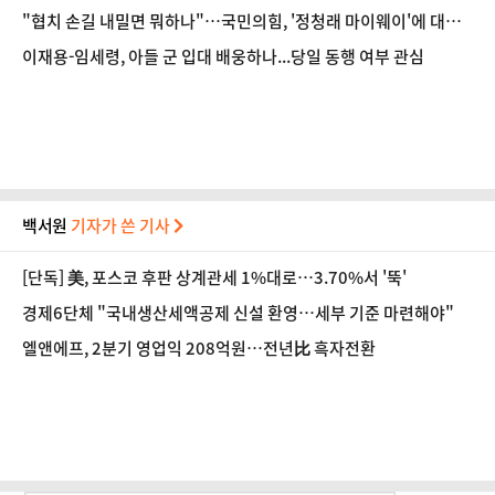
"협치 손길 내밀면 뭐하나"…국민의힘, '정청래 마이웨이'에 대여
투쟁 단일대오 [정국 기상대]
이재용-임세령, 아들 군 입대 배웅하나...당일 동행 여부 관심
백서원
기자가 쓴 기사
[단독] 美, 포스코 후판 상계관세 1%대로…3.70%서 '뚝'
경제6단체 "국내생산세액공제 신설 환영…세부 기준 마련해야"
엘앤에프, 2분기 영업익 208억원…전년比 흑자전환