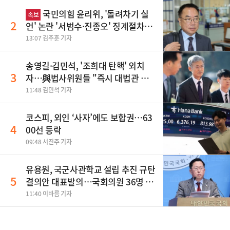
국민의힘 윤리위, '돌려차기 실
속보
2
언' 논란 '서범수·진종오' 징계절차
개시
13:07 김주훈 기자
송영길·김민석, '조희대 탄핵' 외치
3
자…與법사위원들 "즉시 대법관 제
청하라"
11:48 김민석 기자
코스피, 외인 ‘사자’에도 보합권…63
4
00선 등락
09:48 서진주 기자
유용원, 국군사관학교 설립 추진 규탄
5
결의안 대표발의…국회의원 36명 동
참
11:40 이바름 기자