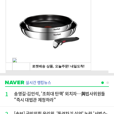
실시간 랭킹뉴스
1
송영길·김민석, '조희대 탄핵' 외치자…與법사위원들
"즉시 대법관 제청하라"
2
[속보] 국민의힘 윤리위, '돌려차기 실언' 논란 '서범수·