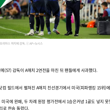
모리야스 하지메 감독. ⓒ AP=뉴시스
(57) 감독이 A매치 2연전을 마친 뒤 팬들에게 사과했다.
닷컴 필드에서 펼쳐진 A매치 친선경기에서 미국(피파랭킹 15위)에 
미국에 완패, 두 차례 원정 평가전에서 1승은커녕 1골도 넣지 못
리로 한숨 돌렸다.