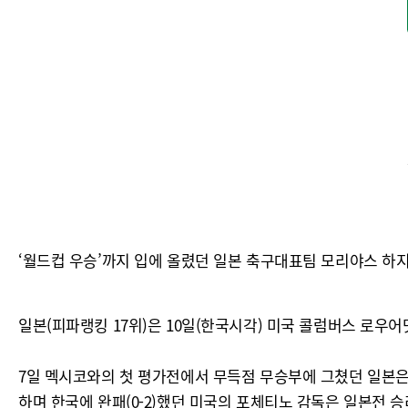
‘월드컵 우승’까지 입에 올렸던 일본 축구대표팀 모리야스 하지메
일본(피파랭킹 17위)은 10일(한국시각) 미국 콜럼버스 로우어
7일 멕시코와의 첫 평가전에서 무득점 무승부에 그쳤던 일본은 
하며 한국에 완패(0-2)했던 미국의 포체티노 감독은 일본전 승