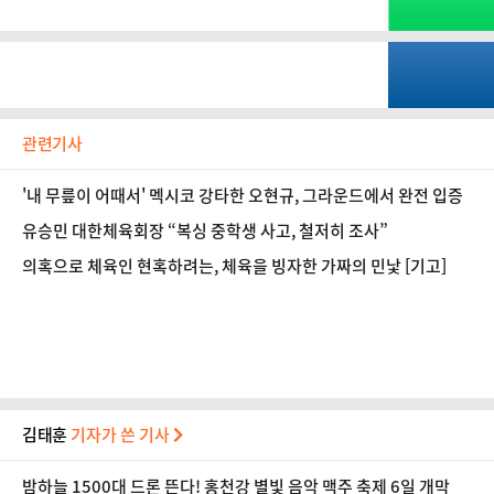
관련기사
'내 무릎이 어때서' 멕시코 강타한 오현규, 그라운드에서 완전 입증
유승민 대한체육회장 “복싱 중학생 사고, 철저히 조사”
의혹으로 체육인 현혹하려는, 체육을 빙자한 가짜의 민낯 [기고]
김태훈
기자가 쓴 기사
밤하늘 1500대 드론 뜬다! 홍천강 별빛 음악 맥주 축제 6일 개막