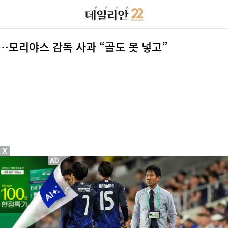
패…모리야스 감독 사과 “골도 못 넣고”
X