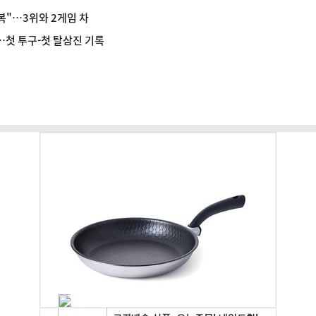
복"…3위와 2게임 차
…첫 투구-첫 탈삼진 기록