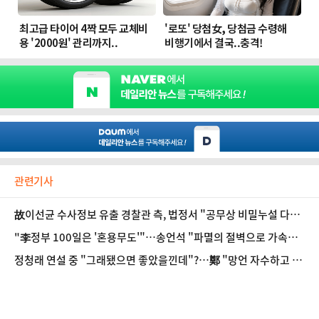
관련기사
故이선균 수사정보 유출 경찰관 측, 법정서 "공무상 비밀누설 다툼
여지"
"李정부 100일은 '혼용무도'"…송언석 "파멸의 절벽으로 가속페
달"
정청래 연설 중 "그래됐으면 좋았을낀데"?…鄭 "망언 자수하고 사
과하라"