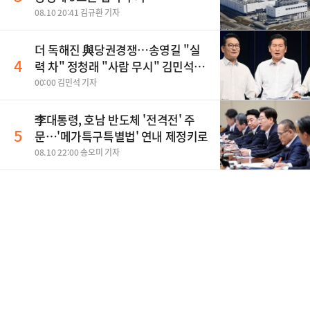
08.10 20:41 김규환 기자
더 독해진 與당권경쟁…송영길 "실
4
력 차" 정청래 "사람 무시" 김민석
"취조하나"(종합)
00:00 김민석 기자
李대통령, 호남 반도체 '전격전' 주
5
문…'메가특구특별법' 연내 제정키로
08.10 22:00 송오미 기자