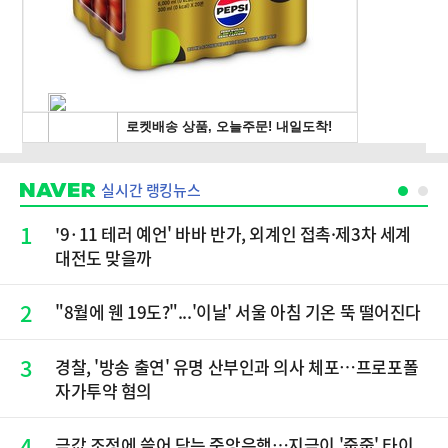
실시간 랭킹뉴스
1
'9·11 테러 예언' 바바 반가, 외계인 접촉·제3차 세계
대전도 맞을까
2
"8월에 웬 19도?"...'이날' 서울 아침 기온 뚝 떨어진다
3
경찰, '방송 출연' 유명 산부인과 의사 체포…프로포폴
자가투약 혐의
4
금값 조정에 쓸어 담는 중앙은행…지금이 '줍줍' 타이