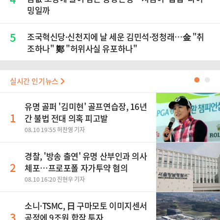
밍일까
5
조국혁신당·신천지에 날 세운 김민석·정청래…金 "취
조하나" 鄭 "허위사실 유포하나"
실시간 인기뉴스
●
●
유명 골퍼 '김미현' 골프연습장, 16년
1
간 불법 전대 의혹 피고발
08.10 19:55 허찬영 기자
경찰, '방송 출연' 유명 산부인과 의사
2
체포…프로포폴 자가투약 혐의
08.10 16:20 진현우 기자
소니·TSMC, 日 구마모토 이미지센서
3
공정에 9조원 합작 투자