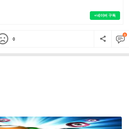
+네이버 구독
0
0