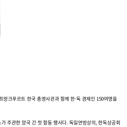
랑크푸르트 한국 총영사관과 함께 한·독 경제인 150여명을
가 주관한 양국 간 첫 합동 행사다. 독일연방상의, 한독상공회