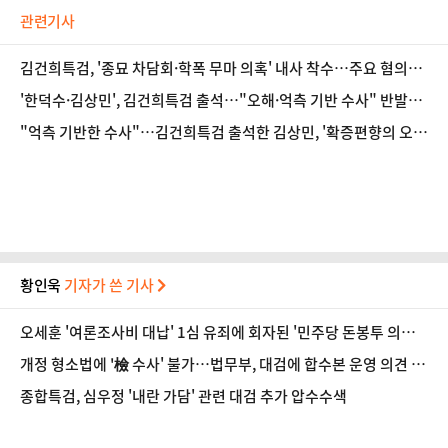
관련기사
김건희특검, '종묘 차담회·학폭 무마 의혹' 내사 착수…주요 혐의
외 수사 확대
'한덕수·김상민', 김건희특검 출석…"오해·억측 기반 수사" 반발
도 (종합)
"억측 기반한 수사"…김건희특검 출석한 김상민, '확증편향의 오
류' 주장
황인욱
기자가 쓴 기사
오세훈 '여론조사비 대납' 1심 유죄에 회자된 '민주당 돈봉투 의
혹'…왜?
개정 형소법에 '檢 수사' 불가…법무부, 대검에 합수본 운영 의견 조
회
종합특검, 심우정 '내란 가담' 관련 대검 추가 압수수색