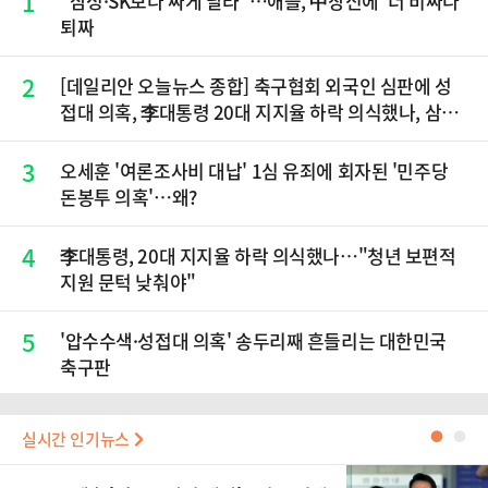
1
"삼성·SK보다 싸게 달라"…애플, 中창신에 '더 비싸다'
퇴짜
2
[데일리안 오늘뉴스 종합] 축구협회 외국인 심판에 성
접대 의혹, 李대통령 20대 지지율 하락 의식했나, 삼전
닉스 올인은 금물, SK하이닉스 프리마켓 시초가 논란
재점화, 김민석 "과반 승리 가능성 99%" 등
3
오세훈 '여론조사비 대납' 1심 유죄에 회자된 '민주당
돈봉투 의혹'…왜?
4
李대통령, 20대 지지율 하락 의식했나…"청년 보편적
지원 문턱 낮춰야"
5
'압수수색·성접대 의혹' 송두리째 흔들리는 대한민국
축구판
실시간 인기뉴스
●
●