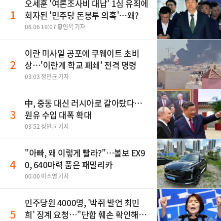
오세훈 '여론조사비 대납' 1심 유죄에
1
회자된 '민주당 돈봉투 의혹'…왜?
08.06 19:07 황인욱 기자
이란 미사일 공포에 쿠웨이트 초비
2
상…'이란계 학교 폐쇄' 전격 명령
03:03 정인균 기자
中, 중동 대신 러시아로 갈아탔다…
3
원유 수입 대폭 확대
03:52 정인균 기자
"아빠, 왜 이렇게 빨라?"…볼보 EX9
4
0, 640마력 품은 패밀리카
00:00 이소영 기자
민주당원 4000명, '박쥐 발언 최민
5
희' 징계 요청…"단합 훼손 확인해