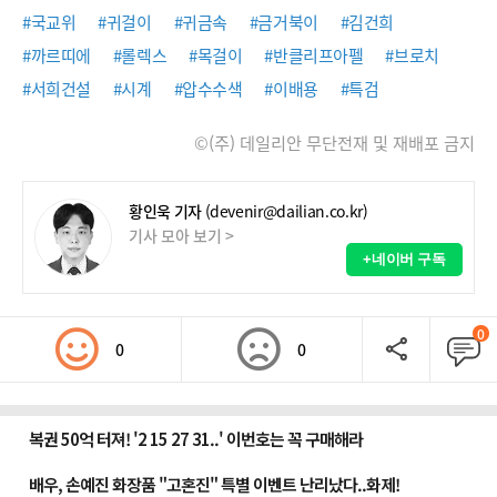
#국교위
#귀걸이
#귀금속
#금거북이
#김건희
#까르띠에
#롤렉스
#목걸이
#반클리프아펠
#브로치
#서희건설
#시계
#압수수색
#이배용
#특검
©(주) 데일리안 무단전재 및 재배포 금지
황인욱 기자
(devenir@dailian.co.kr)
기사 모아 보기 >
+네이버 구독
0
0
0