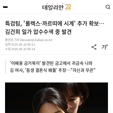
특검팀, '롤렉스·까르띠에 시계' 추가 확보…
김건희 일가 압수수색 중 발견
황인욱 기자 (devenir@dailian.co.kr)
입력 2025.09.10 09:22
수정 2025.09.10 09:24
'이배용 금거북이' 발견된 금고에서 귀금속 나와
김 여사, '동생 결혼식 패물' 주장…"자신과 무관"