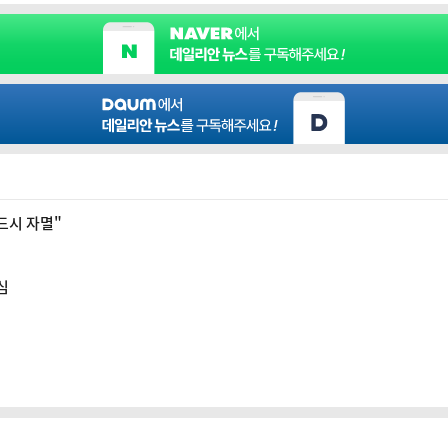
드시 자멸"
심