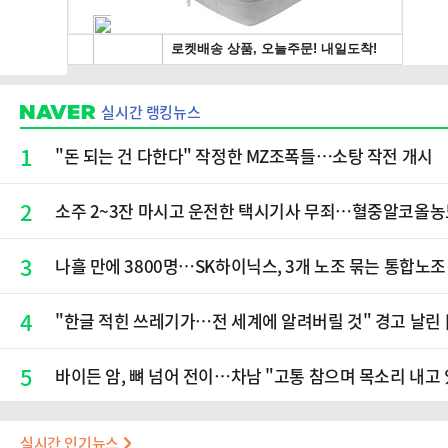
실시간 랭킹뉴스
1
"돈 되는 건 다한다" 작정한 MZ조폭들…소탕 작전 개시
2
소주 2~3잔 마시고 운전한 택시기사 무죄…혈중알코올농도
3
나흘 만에 3800명…SK하이닉스, 3개 노조 묶는 통합노조
4
"한글 적힌 쓰레기가…전 세계에 알려버릴 것" 경고 날린
5
바이든 암, 뼈 넘어 전이…차남 "고통 참으며 목소리 내고 
실시간 인기뉴스