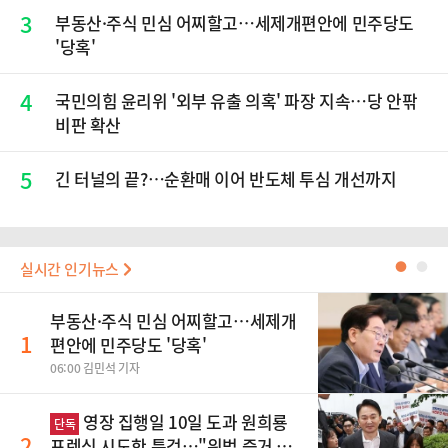
3
부동산·주식 민심 어찌할고…세제개편안에 민주당도
'당혹'
4
국민의힘 윤리위 '외부 유출 의혹' 파장 지속…당 안팎
비판 확산
5
긴 터널의 끝?…순환매 이어 반도체 투심 개선까지
실시간 인기뉴스
●
●
부동산·주식 민심 어찌할고…세제개
1
편안에 민주당도 '당혹'
06:00 김민석 기자
영장 집행일 10일 도과 원희룡
단독
2
포렌식 시도한 특검…"위법 증거 수