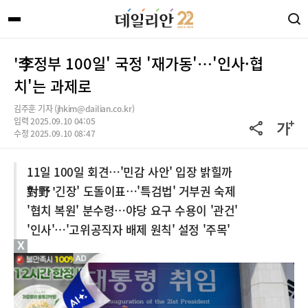
'李정부 100일' 국정 '재가동'…'인사·협
치'는 과제로
김주훈 기자 (jhkim@dailian.co.kr)
입력 2025.09.10 04:05
수정 2025.09.10 08:47
11일 100일 회견…'민감 사안' 입장 밝힐까
對野 '긴장' 도돌이표…'특검법' 거부권 숙제
'협치 복원' 분수령…야당 요구 수용이 '관건'
'인사'…'고위공직자 배제 원칙' 설정 '주목'
X