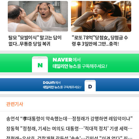
관련기사
송언석 "李대통령이 약속했는데…정청래가 강행하면 레임덕이냐"
장동혁 "정청래, 기세는 여의도 대통령…'적대적 정치' 기생 세력은
반드시 자멸"
정청래~우상호, 검찰개혁 갈등설 '솔솔'…김민석 "이견 없다" 진화