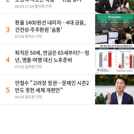
집" 지적
08.05 17:10 황인욱 기자
환율 1400원선 내리자…4대 금융,
3
건전성·주주환원 '숨통'
07:04 정지수 기자
퇴직은 50세, 연금은 65세부터?…청
4
년, 명품·여행 대신 노후준비
07:00 김하랑 기자
안철수 "고려장 정권…문재인 시즌2
5
만도 못한 세제 개편안"
06:59 정도원 기자