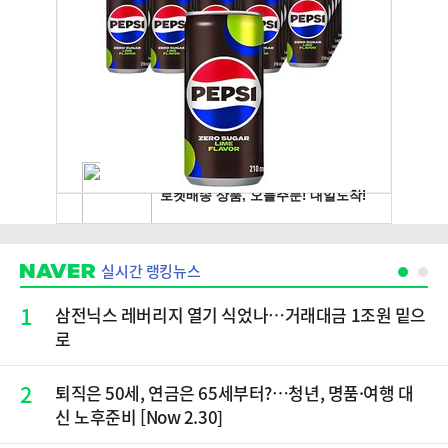
실시간 랭킹뉴스
1
삼전닉스 레버리지 열기 식었나…거래대금 1조원 밑으
로
2
퇴직은 50세, 연금은 65세부터?…청년, 명품·여행 대
신 노후준비 [Now 2.30]