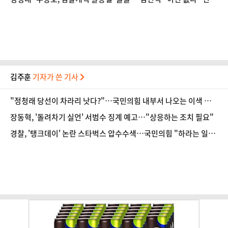
부심
김주훈
기자가 쓴 기사
​"정청래 당선이 차라리 낫다?"…국민의힘 내부서 나오는 이색 셈
법
장동혁, '돌려차기 실언' 서범수 징계 예고…"상응하는 조치 필요"
경찰, '탱크데이' 논란 스타벅스 압수수색…국민의힘 "하라는 일은
안 하고"