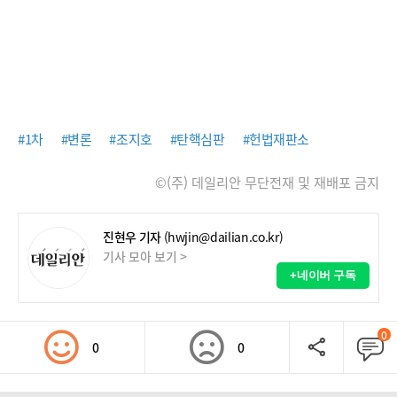
#1차
#변론
#조지호
#탄핵심판
#헌법재판소
©(주) 데일리안 무단전재 및 재배포 금지
진현우 기자
(hwjin@dailian.co.kr)
기사 모아 보기 >
+네이버 구독
0
0
0