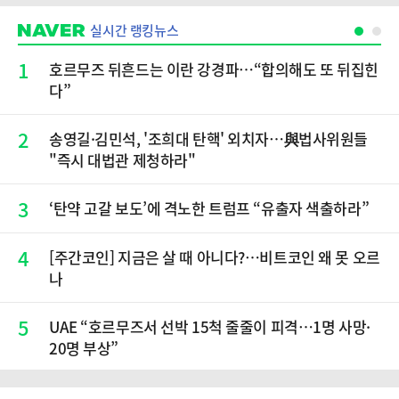
실시간 랭킹뉴스
1
호르무즈 뒤흔드는 이란 강경파…“합의해도 또 뒤집힌
다”
2
송영길·김민석, '조희대 탄핵' 외치자…與법사위원들
"즉시 대법관 제청하라"
3
‘탄약 고갈 보도’에 격노한 트럼프 “유출자 색출하라”
4
[주간코인] 지금은 살 때 아니다?…비트코인 왜 못 오르
나
5
UAE “호르무즈서 선박 15척 줄줄이 피격…1명 사망·
20명 부상”