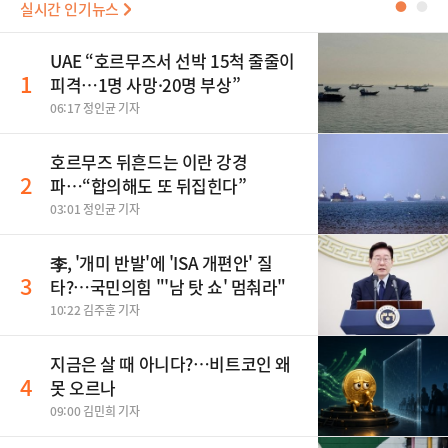
실시간 인기뉴스
●
●
UAE “호르무즈서 선박 15척 줄줄이
1
피격…1명 사망·20명 부상”
06:17 정인균 기자
호르무즈 뒤흔드는 이란 강경
2
파…“합의해도 또 뒤집힌다”
03:01 정인균 기자
李, '개미 반발'에 'ISA 개편안' 질
3
타?…국민의힘 "'남 탓 쇼' 멈춰라"
10:22 김주훈 기자
지금은 살 때 아니다?…비트코인 왜
4
못 오르나
09:00 김민희 기자