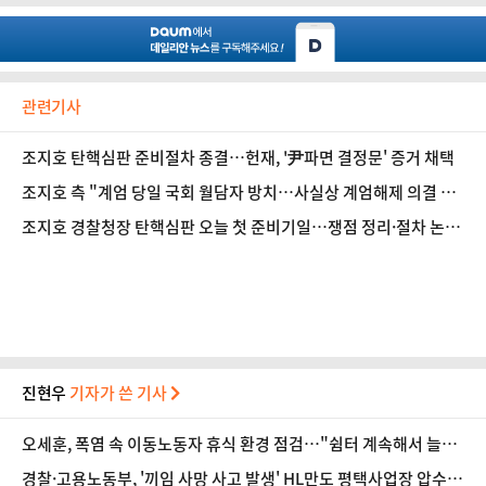
관련기사
조지호 탄핵심판 준비절차 종결…헌재, '尹파면 결정문' 증거 채택
조지호 측 "계엄 당일 국회 월담자 방치…사실상 계엄해제 의결 도
와"
조지호 경찰청장 탄핵심판 오늘 첫 준비기일…쟁점 정리·절차 논
의
진현우
기자가 쓴 기사
오세훈, 폭염 속 이동노동자 휴식 환경 점검…"쉼터 계속해서 늘려
갈 것"
경찰·고용노동부, '끼임 사망 사고 발생' HL만도 평택사업장 압수