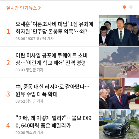
실시간 인기뉴스
●
●
오세훈 '여론조사비 대납' 1심 유죄에
1
회자된 '민주당 돈봉투 의혹'…왜?
08.06 19:07 황인욱 기자
이란 미사일 공포에 쿠웨이트 초비
2
상…'이란계 학교 폐쇄' 전격 명령
03:03 정인균 기자
中, 중동 대신 러시아로 갈아탔다…
3
원유 수입 대폭 확대
03:52 정인균 기자
"아빠, 왜 이렇게 빨라?"…볼보 EX9
4
0, 640마력 품은 패밀리카
00:00 이소영 기자