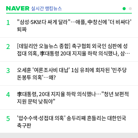
실시간 랭킹뉴스
1
"삼성·SK보다 싸게 달라"…애플, 中창신에 '더 비싸다'
퇴짜
2
[데일리안 오늘뉴스 종합] 축구협회 외국인 심판에 성
접대 의혹, 李대통령 20대 지지율 하락 의식했나, 삼전
닉스 올인은 금물, SK하이닉스 프리마켓 시초가 논란
재점화, 김민석 "과반 승리 가능성 99%" 등
3
오세훈 '여론조사비 대납' 1심 유죄에 회자된 '민주당
돈봉투 의혹'…왜?
4
李대통령, 20대 지지율 하락 의식했나…"청년 보편적
지원 문턱 낮춰야"
5
'압수수색·성접대 의혹' 송두리째 흔들리는 대한민국
축구판