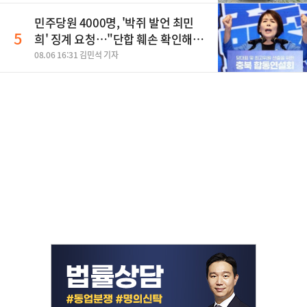
민주당원 4000명, '박쥐 발언 최민
5
희' 징계 요청…"단합 훼손 확인해
야"
08.06 16:31 김민석 기자