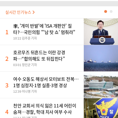
실시간 인기뉴스
●
●
李, '개미 반발'에 'ISA 개편안' 질
1
타?…국민의힘 "'남 탓 쇼' 멈춰라"
10:22 김주훈 기자
호르무즈 뒤흔드는 이란 강경
2
파…“합의해도 또 뒤집힌다”
03:01 정인균 기자
여수 오동도 해상서 모터보트 전복…
3
1명 심정지·1명 실종·3명 경상
12:39 이나영 기자
천안 교회서 의식 잃은 11세 어린이
4
숨져…경찰, 학대 치사 여부 수사