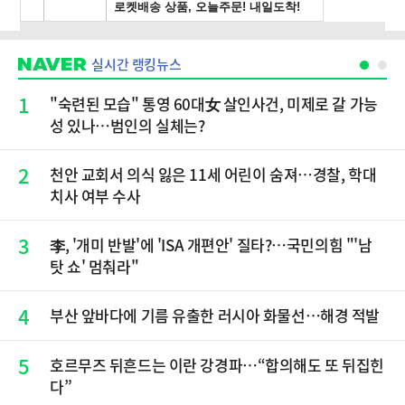
실시간 랭킹뉴스
1
"숙련된 모습" 통영 60대女 살인사건, 미제로 갈 가능
성 있나…범인의 실체는?
2
천안 교회서 의식 잃은 11세 어린이 숨져…경찰, 학대
치사 여부 수사
3
李, '개미 반발'에 'ISA 개편안' 질타?…국민의힘 "'남
탓 쇼' 멈춰라"
4
부산 앞바다에 기름 유출한 러시아 화물선…해경 적발
5
호르무즈 뒤흔드는 이란 강경파…“합의해도 또 뒤집힌
다”