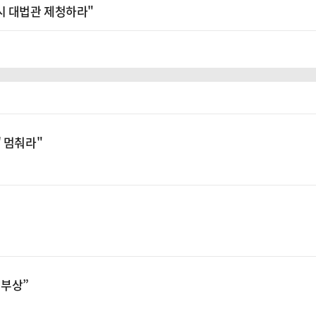
시 대법관 제청하라"
' 멈춰라"
 부상”