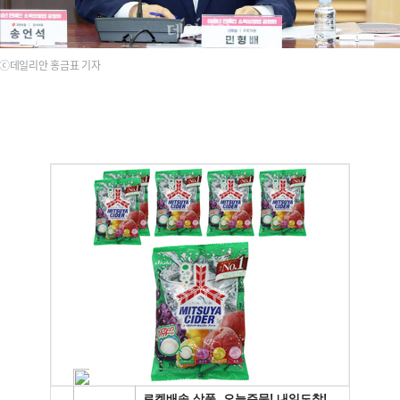
ⓒ데일리안 홍금표 기자