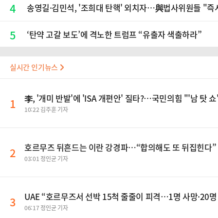
4
송영길·김민석, '조희대 탄핵' 외치자…與법사위원들 "즉
5
‘탄약 고갈 보도’에 격노한 트럼프 “유출자 색출하라”
실시간 인기뉴스
李, '개미 반발'에 'ISA 개편안' 질타?…국민의힘 "'남 탓 쇼
1
10:22 김주훈 기자
호르무즈 뒤흔드는 이란 강경파…“합의해도 또 뒤집힌다”
2
03:01 정인균 기자
UAE “호르무즈서 선박 15척 줄줄이 피격…1명 사망·20명
3
06:17 정인균 기자