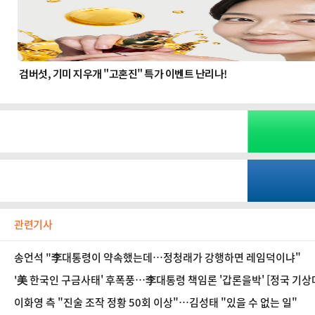
관련기사
송언석 "李대통령이 약속했는데…정청래가 강행하면 레임덕이냐"
'美 한국인 구금사태' 후폭풍…李대통령 책임론 '갑론을박' [정국 기상
이화영 측 "진술 조작 정황 50회 이상"…김성태 "있을 수 없는 일"