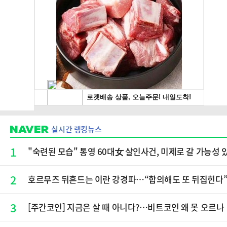
실시간 랭킹뉴스
1
"숙련된 모습" 통영 60대女 살인사건, 미제로 갈 가능성
2
호르무즈 뒤흔드는 이란 강경파…“합의해도 또 뒤집힌다
3
[주간코인] 지금은 살 때 아니다?…비트코인 왜 못 오르나