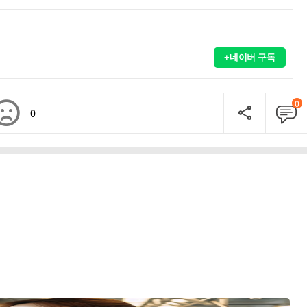
+네이버 구독
0
0