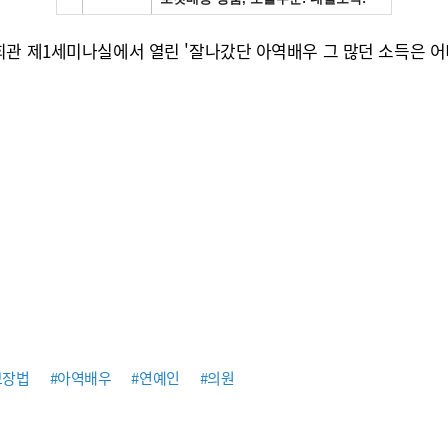
회관 제1세미나실에서 열린 '잘나갔단 아역배우 그 많던 소득은 
보장법
#아역배우
#연예인
#의원