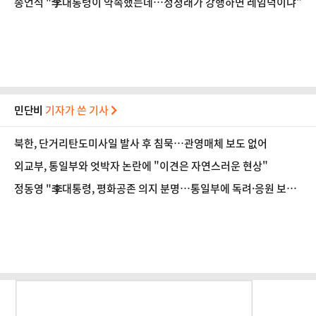
송언석 "李대통령이 약속했는데…정청래가 강행하면 레임덕이냐"
민단비
기자가 쓴 기사
북한, 단거리탄도미사일 발사 후 침묵…관영매체 보도 없어
외교부, 통일부와 엇박자 논란에 "이견은 자연스러운 현상"
정동영 "李대통령, 평화공존 의지 분명…통일부에 독려·응원 보낸
것"