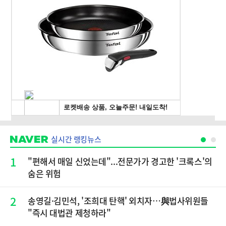
실시간 랭킹뉴스
1
"편해서 매일 신었는데"...전문가가 경고한 '크록스'의
숨은 위험
2
송영길·김민석, '조희대 탄핵' 외치자…與법사위원들
"즉시 대법관 제청하라"