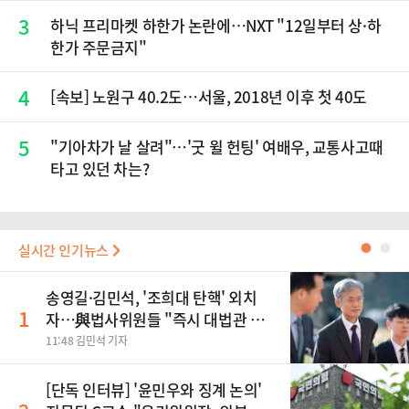
3
하닉 프리마켓 하한가 논란에…NXT "12일부터 상·하
한가 주문금지"
4
[속보] 노원구 40.2도…서울, 2018년 이후 첫 40도
5
"기아차가 날 살려"…'굿 윌 헌팅' 여배우, 교통사고때
타고 있던 차는?
실시간 인기뉴스
●
●
송영길·김민석, '조희대 탄핵' 외치
1
자…與법사위원들 "즉시 대법관 제
청하라"
11:48 김민석 기자
[단독 인터뷰] '윤민우와 징계 논의'