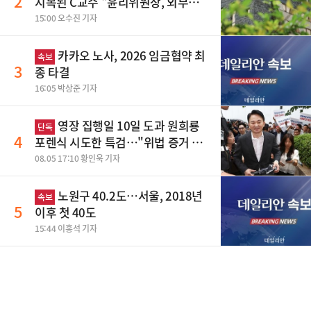
2
지목된 C교수 "윤리위원장, 외부와
논의 잘못된 행위"
15:00 오수진 기자
카카오 노사, 2026 임금협약 최
속보
3
종 타결
16:05 박상준 기자
영장 집행일 10일 도과 원희룡
단독
4
포렌식 시도한 특검…"위법 증거 수
집" 지적
08.05 17:10 황인욱 기자
노원구 40.2도…서울, 2018년
속보
5
이후 첫 40도
15:44 이홍석 기자