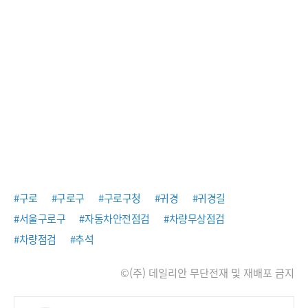
#구로
#구로구
#구로구청
#귀경
#귀경길
#서울구로구
#자동차안전점검
#차량무상점검
#차량점검
#추석
©(주) 데일리안 무단전재 및 재배포 금지