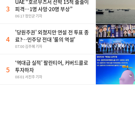
UAE “호르무즈서 선박 15척 줄줄이
3
피격…1명 사망·20명 부상”
06:17 정인균 기자
'당원주권' 외쳤지만 연설 전 투표 종
4
료?…민주당 전대 '룰의 역설'
07:00 김주혜 기자
‘역대급 실적’ 팔란티어, 커버드콜로
5
투자하자
08:01 서진주 기자