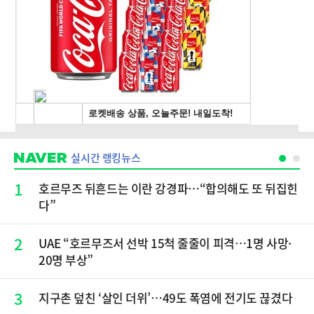
실시간 랭킹뉴스
1
호르무즈 뒤흔드는 이란 강경파…“합의해도 또 뒤집힌
다”
2
UAE “호르무즈서 선박 15척 줄줄이 피격…1명 사망·
20명 부상”
3
지구촌 덮친 ‘살인 더위’…49도 폭염에 전기도 끊겼다