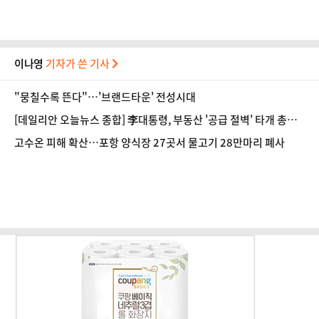
이나영
기자가 쓴 기사
"뭉칠수록 뜬다"…'브랜드타운' 전성시대
[데일리안 오늘뉴스 종합] 李대통령, 부동산 '공급 절벽' 타개 총력
전, 국민의힘, '청년 지지' 사수 위해 李 견제 사활 등
고수온 피해 확산…포항 양식장 27곳서 물고기 28만마리 폐사