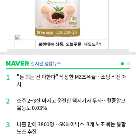
실시간 랭킹뉴스
1
"돈 되는 건 다한다" 작정한 MZ조폭들…소탕 작전 개
시
2
소주 2~3잔 마시고 운전한 택시기사 무죄…혈중알코
올농도 0.03%
3
나흘 만에 3800명…SK하이닉스, 3개 노조 묶는 통합
노조 추진