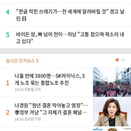
4
"한글 적힌 쓰레기가…전 세계에 알려버릴 것" 경고 날
린 日
5
바이든 암, 뼈 넘어 전이…차남 "고통 참으며 목소리 내
고 있다"
실시간 인기뉴스
●
●
나흘 만에 3800명…SK하이닉스, 3
1
개 노조 묶는 통합노조 추진
14:53 지봉철 기자
나경원 "청년 결혼 막아놓고 염장"…
2
李정부 겨냥 "그 자체가 결혼 페널
티"
16:33 김수현 기자