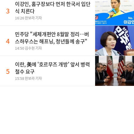
이강인, 홈구장보다 먼저 한국서 입단
3
식 치른다
16:26 한보라 기자
민주당 "세제개편안 8월말 정리…버
4
스하우스는 해프닝, 청년들께 송구"
14:50 김수현 기자
이란, 美에 '호르무즈 개방' 앞서 병력
5
철수 요구
15:58 한보라 기자