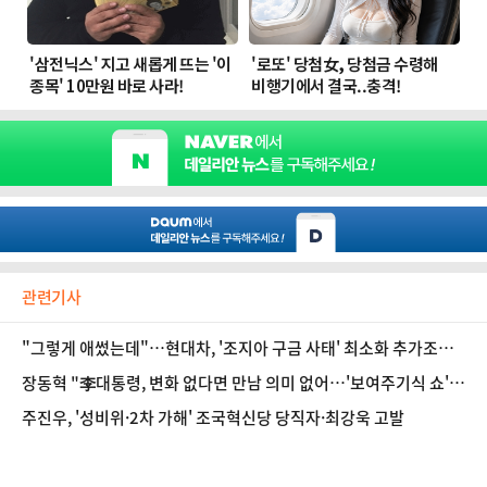
관련기사
"그렇게 애썼는데"…현대차, '조지아 구금 사태' 최소화 추가조치
행보는?
장동혁 "李대통령, 변화 없다면 만남 의미 없어…'보여주기식 쇼'에
불과"
주진우, '성비위·2차 가해' 조국혁신당 당직자·최강욱 고발