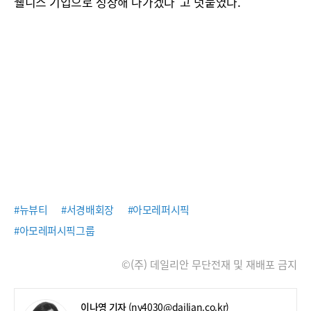
웰니스 기업으로 성장해 나가겠다”고 덧붙였다.
#뉴뷰티
#서경배회장
#아모레퍼시픽
#아모레퍼시픽그룹
©(주) 데일리안 무단전재 및 재배포 금지
이나영 기자
(ny4030@dailian.co.kr)