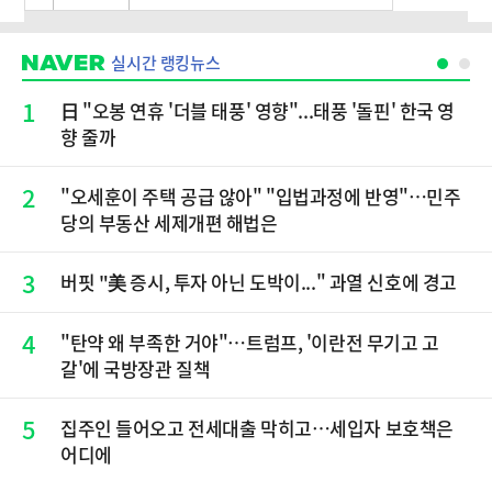
실시간 랭킹뉴스
1
日 "오봉 연휴 '더블 태풍' 영향"...태풍 '돌핀' 한국 영
향 줄까
2
"오세훈이 주택 공급 않아" "입법과정에 반영"…민주
당의 부동산 세제개편 해법은
3
버핏 "美 증시, 투자 아닌 도박이..." 과열 신호에 경고
4
"탄약 왜 부족한 거야"…트럼프, '이란전 무기고 고
갈'에 국방장관 질책
5
집주인 들어오고 전세대출 막히고…세입자 보호책은
어디에