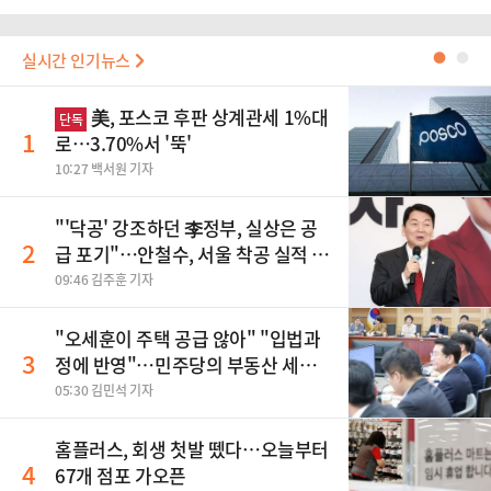
실시간 인기뉴스
●
●
美, 포스코 후판 상계관세 1%대
단독
1
로…3.70%서 '뚝'
10:27 백서원 기자
"'닥공' 강조하던 李정부, 실상은 공
2
급 포기"…안철수, 서울 착공 실적 미
달 비판
09:46 김주훈 기자
"오세훈이 주택 공급 않아" "입법과
3
정에 반영"…민주당의 부동산 세제
개편 해법은
05:30 김민석 기자
홈플러스, 회생 첫발 뗐다…오늘부터
4
67개 점포 가오픈