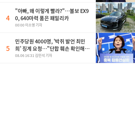
"아빠, 왜 이렇게 빨라?"…볼보 EX9
4
0, 640마력 품은 패밀리카
00:00 이소영 기자
민주당원 4000명, '박쥐 발언 최민
5
희' 징계 요청…"단합 훼손 확인해
야"
08.06 16:31 김민석 기자