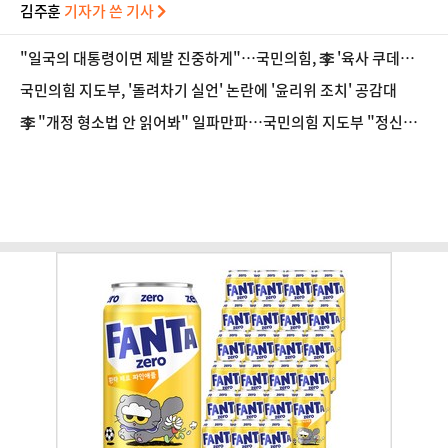
김주훈
기자가 쓴 기사
"일국의 대통령이면 제발 진중하게"…국민의힘, 李 '육사 쿠데타'
발언에 반발
국민의힘 지도부, '돌려차기 실언' 논란에 '윤리위 조치' 공감대
李 "개정 형소법 안 읽어봐" 일파만파…국민의힘 지도부 "정신세
계 궁금하다"