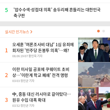
5
'압수수색·성접대 의혹' 송두리째 흔들리는 대한민국
축구판
실시간 인기뉴스
●
●
오세훈 '여론조사비 대납' 1심 유죄에
1
회자된 '민주당 돈봉투 의혹'…왜?
08.06 19:07 황인욱 기자
이란 미사일 공포에 쿠웨이트 초비
2
상…'이란계 학교 폐쇄' 전격 명령
03:03 정인균 기자
中, 중동 대신 러시아로 갈아탔다…
3
원유 수입 대폭 확대
03:52 정인균 기자