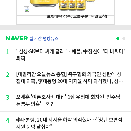
실시간 랭킹뉴스
1
"삼성·SK보다 싸게 달라"…애플, 中창신에 '더 비싸다'
퇴짜
2
[데일리안 오늘뉴스 종합] 축구협회 외국인 심판에 성
접대 의혹, 李대통령 20대 지지율 하락 의식했나, 삼전
닉스 올인은 금물, SK하이닉스 프리마켓 시초가 논란
재점화, 김민석 "과반 승리 가능성 99%" 등
3
오세훈 '여론조사비 대납' 1심 유죄에 회자된 '민주당
돈봉투 의혹'…왜?
4
李대통령, 20대 지지율 하락 의식했나…"청년 보편적
지원 문턱 낮춰야"