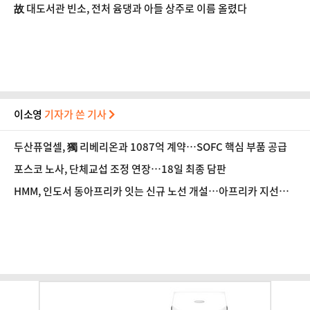
[정국 기상대]
故 대도서관 빈소, 전처 윰댕과 아들 상주로 이름 올렸다
이소영
기자가 쓴 기사
두산퓨얼셀, 獨 리베리온과 1087억 계약…SOFC 핵심 부품 공급
포스코 노사, 단체교섭 조정 연장…18일 최종 담판
HMM, 인도서 동아프리카 잇는 신규 노선 개설…아프리카 지선망
확대