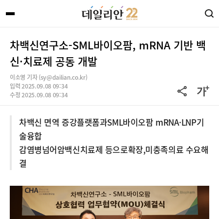
차백신연구소-SML바이오팜, mRNA 기반 백
신·치료제 공동 개발
이소영 기자 (sy@dailian.co.kr)
입력 2025.09.08 09:34
수정 2025.09.08 09:34
차백신 면역 증강플랫폼과SML바이오팜 mRNA·LNP기
술융합
감염병넘어암백신치료제 등으로확장,미충족의료 수요해
결