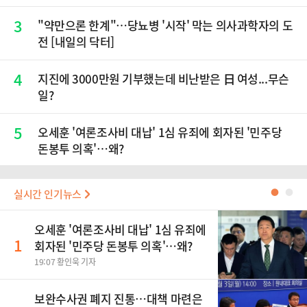
3
"약만으론 한계"…당뇨병 '시작' 막는 의사과학자의 도
전 [내일의 닥터]
4
지진에 3000만원 기부했는데 비난받은 日 여성...무슨
일?
5
오세훈 '여론조사비 대납' 1심 유죄에 회자된 '민주당
돈봉투 의혹'…왜?
실시간 인기뉴스
●
●
오세훈 '여론조사비 대납' 1심 유죄에
1
회자된 '민주당 돈봉투 의혹'…왜?
19:07 황인욱 기자
보완수사권 폐지 진통…대책 마련은