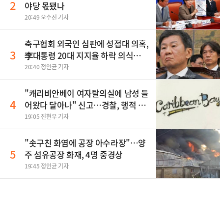
2
야당 몫됐나
20:49 오수진 기자
축구협회 외국인 심판에 성접대 의혹,
3
李대통령 20대 지지율 하락 의식했
나, 삼전닉스 올인은 금물, SK하이닉
20:40 정인균 기자
스 프리마켓 시초가 논란 재점화, 김
민석 "과반 승리 가능성 99%" 등
"캐리비안베이 여자탈의실에 남성 들
4
어왔다 달아나" 신고…경찰, 행적 추
적 중
19:05 진현우 기자
"솟구친 화염에 공장 아수라장"…양
5
주 섬유공장 화재, 4명 중경상
19:45 정인균 기자