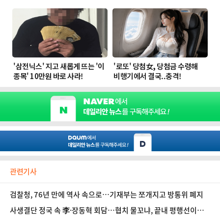
관련기사
검찰청, 76년 만에 역사 속으로…기재부는 쪼개지고 방통위 폐지
사생결단 정국 속 李·장동혁 회담…협치 물꼬냐, 끝내 평행선이냐