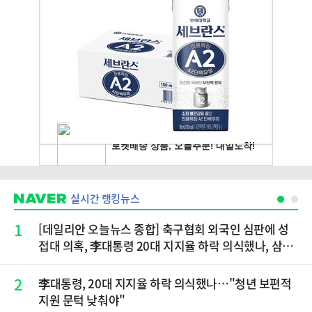
실시간 랭킹뉴스
1
[데일리안 오늘뉴스 종합] 축구협회 외국인 심판에 성
접대 의혹, 李대통령 20대 지지율 하락 의식했나, 삼전
닉스 올인은 금물, SK하이닉스 프리마켓 시초가 논란
재점화, 김민석 "과반 승리 가능성 99%" 등
2
李대통령, 20대 지지율 하락 의식했나…"청년 보편적
지원 문턱 낮춰야"