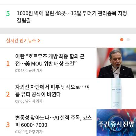
5
1000원 벽에 걸린 48곳…13일 무더기 관리종목 지정
갈림길
실시간 인기뉴스
●
●
이란 “호르무즈 개방 최종 합의 근
1
접…美 MOU 위반 배상 조건”
07:48 김규환 기자
자외선 차단에서 피부 냉각으로…여
2
름 뷰티 공식이 바뀐다
09:00 남가희 기자
변동성 잦아드나…AI 실적 주목, 코스
3
피 6000~7000
07:00 김하랑 기자