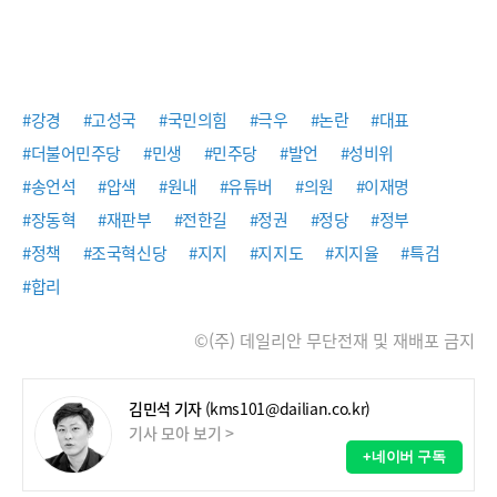
#강경
#고성국
#국민의힘
#극우
#논란
#대표
#더불어민주당
#민생
#민주당
#발언
#성비위
#송언석
#압색
#원내
#유튜버
#의원
#이재명
#장동혁
#재판부
#전한길
#정권
#정당
#정부
#정책
#조국혁신당
#지지
#지지도
#지지율
#특검
#합리
©(주) 데일리안 무단전재 및 재배포 금지
김민석 기자
(kms101@dailian.co.kr)
기사 모아 보기 >
+네이버 구독