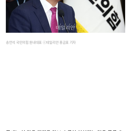
송언석 국민의힘 원내대표 ⓒ데일리안 홍금표 기자