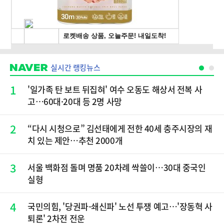
실시간 랭킹뉴스
1
'일가족 탄 보트 뒤집혀' 여수 오동도 해상서 전복 사
고…60대·20대 등 2명 사망
2
“다시 시청으로” 김선태에게 전한 40세 충주시장의 재
치 있는 제안…추천 2000개
3
서울 백화점 돌며 명품 20차례 싹쓸이…30대 중국인
실형
4
국민의힘, '당권파-쇄신파' 노선 투쟁 예고…'장동혁 사
퇴론' 2차전 전운