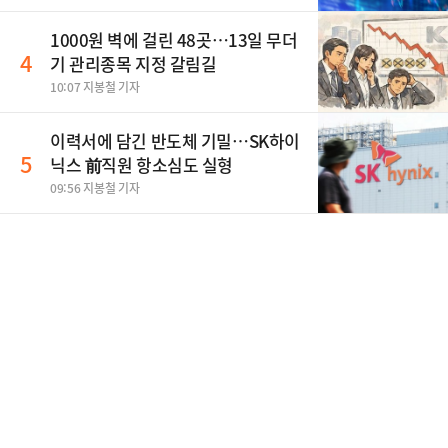
1000원 벽에 걸린 48곳…13일 무더
4
기 관리종목 지정 갈림길
10:07 지봉철 기자
이력서에 담긴 반도체 기밀…SK하이
5
닉스 前직원 항소심도 실형
09:56 지봉철 기자