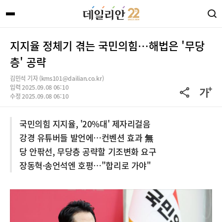
지지율 정체기 겪는 국민의힘…해법은 '무당
층' 공략
김민석 기자 (kms101@dailian.co.kr)
입력 2025.09.08 06:10
수정 2025.09.08 06:10
국민의힘 지지율, '20%대' 제자리걸음
강경 유튜버들 발언에…컨벤션 효과 無
당 안팎선, 무당층 공략할 기조변화 요구
장동혁·송언석엔 호평…"합리로 가야"