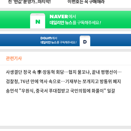
관련기사
사생결단 정국 속 李·장동혁 회담…협치 물꼬냐, 끝내 평행선이냐
[정국 기상대]
검찰청, 76년 만에 역사 속으로…기재부는 쪼개지고 방통위 폐지
송언석 "우원식, 중국서 푸대접받고 국민의힘에 화풀이" 일갈