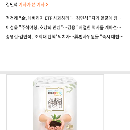
김민석
기자가 쓴 기사
정청래 "金, 레버리지 ETF 사과하라"…김민석 "자기 얼굴에 침 뱉
기"
이성윤 "주석야청, 호남의 민심"…김용 "처절한 역사를 계파선거
말장난으로 쓰나"
송영길·김민석, '조희대 탄핵' 외치자…與법사위원들 "즉시 대법
관 제청하라"