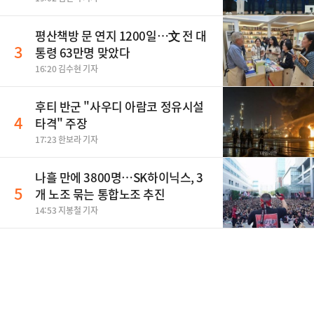
평산책방 문 연지 1200일…文 전 대
3
통령 63만명 맞았다
16:20 김수현 기자
후티 반군 "사우디 아람코 정유시설
4
타격" 주장
17:23 한보라 기자
나흘 만에 3800명…SK하이닉스, 3
5
개 노조 묶는 통합노조 추진
14:53 지봉철 기자