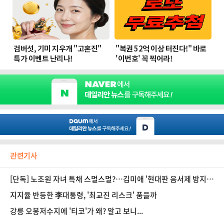
관련기사
[단독] 노조원 자녀 특채 스멀스멀?…김미애 '현대판 음서제 방지
법'으로 근절 나선다
지지율 반등한 李대통령, '최교진 리스크' 품을까
강릉 오봉저수지에 '티코'가 왜? 알고 보니...