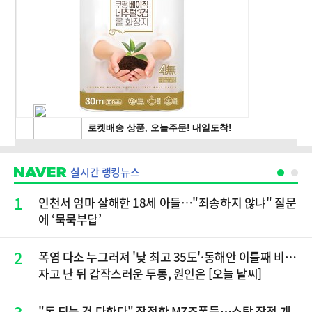
실시간 랭킹뉴스
1
인천서 엄마 살해한 18세 아들…"죄송하지 않냐" 질문
에 ‘묵묵부답’
2
폭염 다소 누그러져 '낮 최고 35도'·동해안 이틀째 비…
자고 난 뒤 갑작스러운 두통, 원인은 [오늘 날씨]
3
"돈 되는 건 다한다" 작정한 MZ조폭들…소탕 작전 개