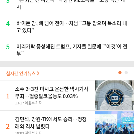
시
4
바이든 암, 뼈 넘어 전이…차남 "고통 참으며 목소리 내
고 있다"
5
머리카락 풍성해진 트럼프, 기자들 질문에 "'이것'이 전
부"
실시간 인기뉴스
●
●
소주 2~3잔 마시고 운전한 택시기사
1
무죄…혈중알코올농도 0.03%
13:17 어윤수 기자
김민석, 강원·TK에서도 승리…정청
2
래와 격차 벌렸다
19:02 김민석 기자