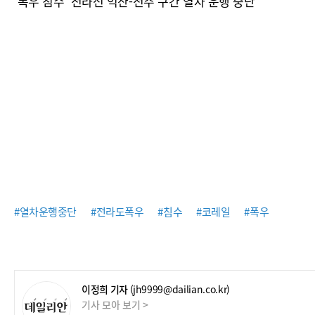
'폭우 침수' 전라선 익산-전주 구간 열차 운행 중단
#열차운행중단
#전라도폭우
#침수
#코레일
#폭우
이정희 기자
(jh9999@dailian.co.kr)
기사 모아 보기 >