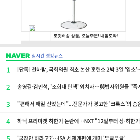
실시간 랭킹뉴스
1
[단독] 천하람, 국회의원 최초 논산 훈련소 2박 3일 '입
2
송영길·김민석, '조희대 탄핵' 외치자…與법사위원들 "즉
3
"편해서 매일 신었는데"...전문가가 경고한 '크록스'의 숨
4
하닉 프리마켓 하한가 논란에…NXT "12일부터 상·하한
5
'국장만 하라고?'…ISA 세제개편에 개미 '부글부글'