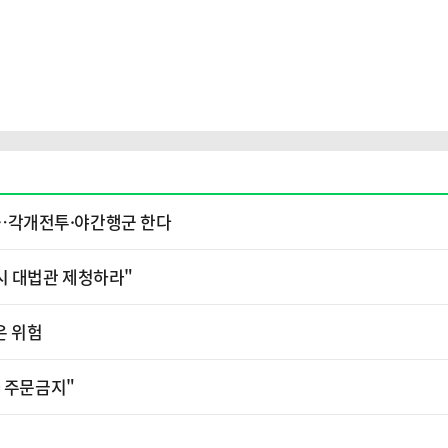
소'…각개전투·야간행군 한다
시 대법관 제청하라"
은 위험
가 주문금지"