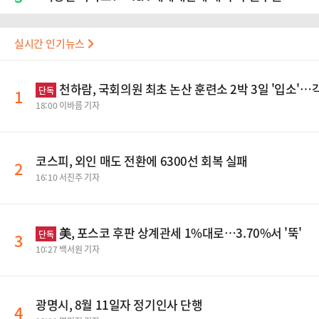
실시간 인기뉴스
천하람, 국회의원 최초 논산 훈련소 2박 3일 '입소'
단독
1
18:00 이바름 기자
코스피, 외인 매도 전환에 6300선 회복 실패
2
16:10 서진주 기자
美, 포스코 후판 상계관세 1%대로…3.70%서 '뚝'
단독
3
10:27 백서원 기자
광명시, 8월 11일자 정기인사 단행
4