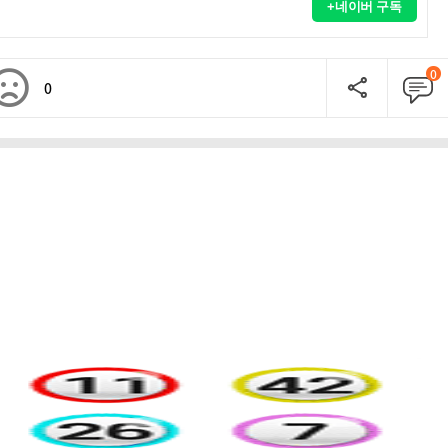
+네이버 구독
0
0