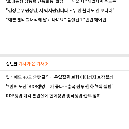
'李대통령·장동혁 단독회동' 확정…국민의힘 "사법체계 흔드는 입
법폭주 우려 전하겠다"
"김정은 위원장님, 저 박지원입니다…두 번 불러도 안 보더라"
"예쁜 팬티를 머리에 달고 다녀요" 품절된 17만원 헤어핀
김민환
기자가 쓴 기사
입추에도 40도 안팎 폭염…온열질환 보험 어디까지 보장될까
'7번째 도전' KDB생명 누가 품나…흥국·한투·한화 '3색 셈법'
KDB생명 매각 본입찰에 한화생명·흥국생명·한투 참여