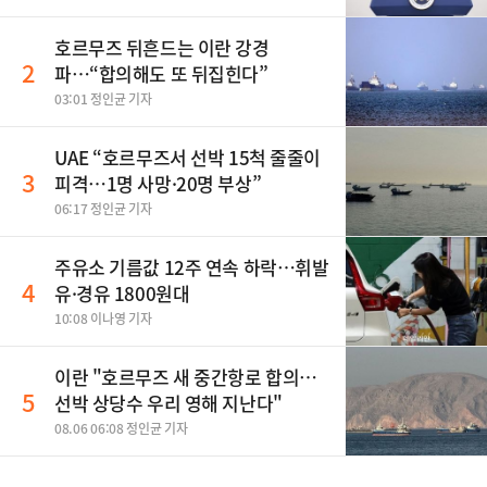
호르무즈 뒤흔드는 이란 강경
2
파…“합의해도 또 뒤집힌다”
03:01 정인균 기자
UAE “호르무즈서 선박 15척 줄줄이
3
피격…1명 사망·20명 부상”
06:17 정인균 기자
주유소 기름값 12주 연속 하락…휘발
4
유·경유 1800원대
10:08 이나영 기자
이란 "호르무즈 새 중간항로 합의…
5
선박 상당수 우리 영해 지난다"
08.06 06:08 정인균 기자