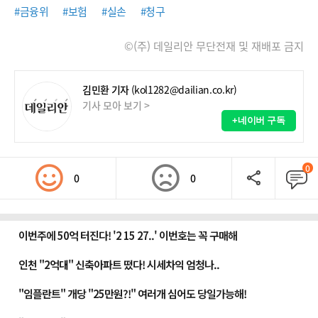
#금융위
#보험
#실손
#청구
©(주) 데일리안 무단전재 및 재배포 금지
김민환 기자
(kol1282@dailian.co.kr)
기사 모아 보기 >
+네이버 구독
0
0
0