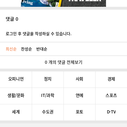
댓글 0
로그인 후 댓글을 작성하실 수 있습니다.
최신순
찬성순
반대순
0 개의 댓글 전체보기
오피니언
정치
사회
경제
생활/문화
IT/과학
연예
스포츠
세계
수도권
포토
D-TV