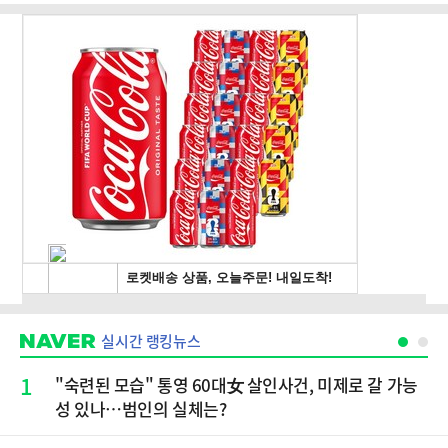
실시간 랭킹뉴스
1
"숙련된 모습" 통영 60대女 살인사건, 미제로 갈 가능
성 있나…범인의 실체는?