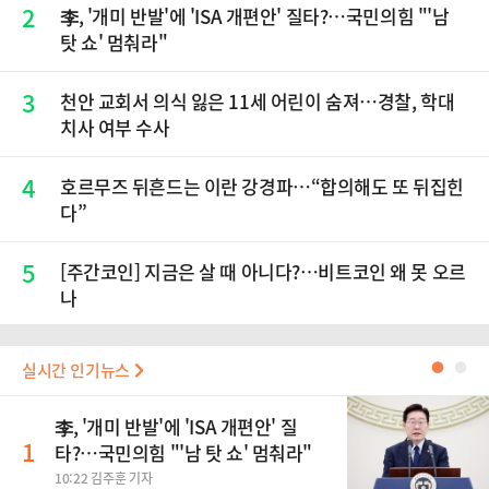
2
李, '개미 반발'에 'ISA 개편안' 질타?…국민의힘 "'남
탓 쇼' 멈춰라"
3
천안 교회서 의식 잃은 11세 어린이 숨져…경찰, 학대
치사 여부 수사
4
호르무즈 뒤흔드는 이란 강경파…“합의해도 또 뒤집힌
다”
5
[주간코인] 지금은 살 때 아니다?…비트코인 왜 못 오르
나
실시간 인기뉴스
●
●
李, '개미 반발'에 'ISA 개편안' 질
1
타?…국민의힘 "'남 탓 쇼' 멈춰라"
10:22 김주훈 기자