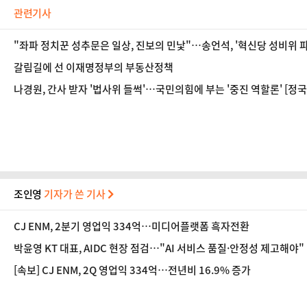
관련기사
"좌파 정치꾼 성추문은 일상, 진보의 민낯"…송언석, '혁신당 성비위 
갈림길에 선 이재명정부의 부동산정책
나경원, 간사 받자 '법사위 들썩'…국민의힘에 부는 '중진 역할론' [정국
조인영
기자가 쓴 기사
CJ ENM, 2분기 영업익 334억…미디어플랫폼 흑자전환
박윤영 KT 대표, AIDC 현장 점검…"AI 서비스 품질·안정성 제고해야"
[속보] CJ ENM, 2Q 영업익 334억…전년비 16.9% 증가