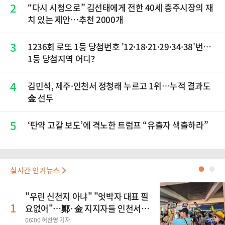
2
“다시 시청으로” 김선태에게 전한 40세 충주시장의 재
치 있는 제안…추천 2000개
3
1236회 로또 1등 당첨번호 '12·18·21·29·34·38'번…
1등 당첨지역 어디?
4
김민석, 제주·인천서 정청래 누르고 1위…누적 결과도
金 선두
5
‘탄약 고갈 보도’에 격노한 트럼프 “유출자 색출하라”
실시간 인기뉴스
●
●
"우린 신천지 아냐" "엇박자 대표 필
1
요없어"…鄭·金 지지자들 인천서
'격돌'
06:00 허찬영 기자