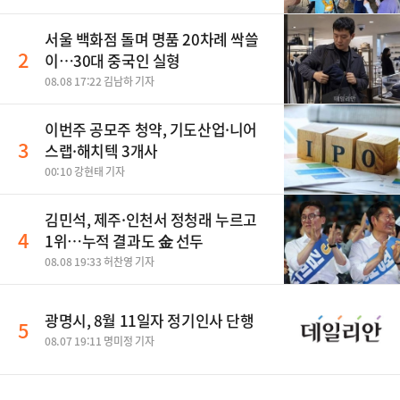
서울 백화점 돌며 명품 20차례 싹쓸
2
이…30대 중국인 실형
08.08 17:22 김남하 기자
이번주 공모주 청약, 기도산업·니어
3
스랩·해치텍 3개사
00:10 강현태 기자
김민석, 제주·인천서 정청래 누르고
4
1위…누적 결과도 金 선두
08.08 19:33 허찬영 기자
광명시, 8월 11일자 정기인사 단행
5
08.07 19:11 명미정 기자