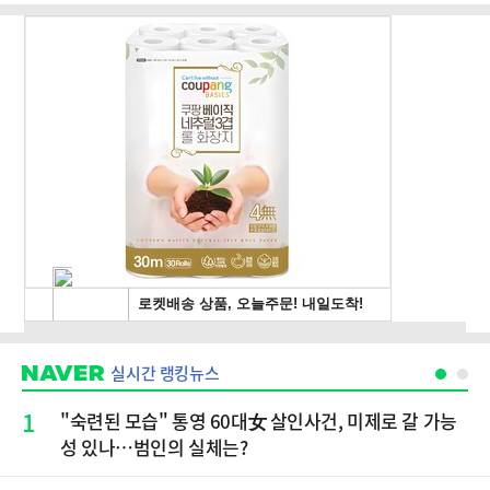
실시간 랭킹뉴스
1
"숙련된 모습" 통영 60대女 살인사건, 미제로 갈 가능
성 있나…범인의 실체는?