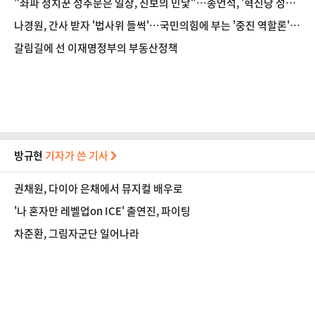
"좌파 정치꾼 성추문은 일상, 진보의 민낯"…송언석, '혁신당 성비
위 파문'에 일갈
나경원, 간사 받자 '법사위 들썩'…국민의힘에 부는 '중진 역할론'
[정국 기상대]
갈림길에 선 이재명정부의 부동산정책
방규현
기자가 쓴 기사
권채원, 다이아 은채에서 뮤지컬 배우로
'나 혼자만 레벨업on ICE' 출연진, 파이팅
차준환, 그림자군단 일어나라