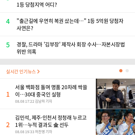
1등 당첨지역 어디?
4
"출근길에 우연히 복권 샀는데…" 1등 5억원 당첨자
사연은?
5
경찰, 드라마 '김부장' 제작사 회장 수사…자본시장법
위반 의혹
실시간 인기뉴스
●
●
서울 백화점 돌며 명품 20차례 싹쓸
1
이…30대 중국인 실형
08.08 17:22 김남하 기자
김민석, 제주·인천서 정청래 누르고
2
1위…누적 결과도 金 선두
08.08 19:33 허찬영 기자