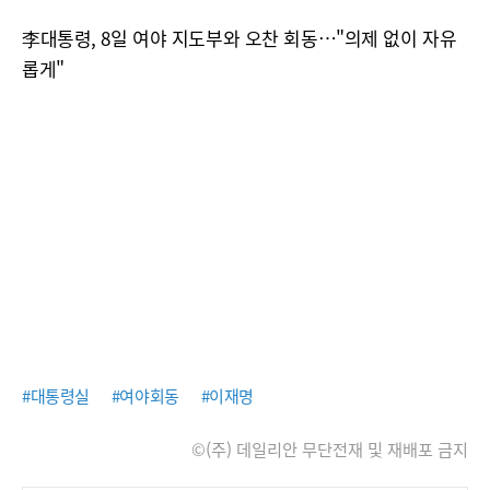
李대통령, 8일 여야 지도부와 오찬 회동…"의제 없이 자유
롭게"
#대통령실
#여야회동
#이재명
©(주) 데일리안 무단전재 및 재배포 금지