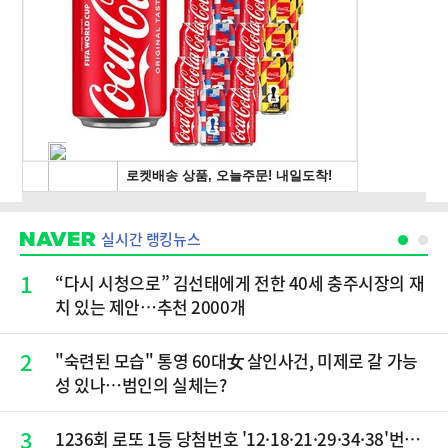
실시간 랭킹뉴스
1
“다시 시청으로” 김선태에게 전한 40세 충주시장의 재
치 있는 제안…추천 2000개
2
"숙련된 모습" 통영 60대女 살인사건, 미제로 갈 가능
성 있나…범인의 실체는?
3
1236회 로또 1등 당첨번호 '12·18·21·29·34·38'번…