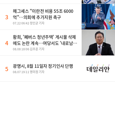
헤그세스 "이란전 비용 55조 6000
3
억"…의회에 추가지원 촉구
07.22 06:42 정인균 기자
황희, '폐버스 청년주택' 게시물 삭제
4
에도 논란 계속…여당서도 '내로남
불' 비판
08.08 18:06 김주훈 기자
광명시, 8월 11일자 정기인사 단행
5
08.07 19:11 명미정 기자