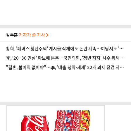
김주훈
기자가 쓴 기사
황희, '폐버스 청년주택' 게시물 삭제에도 논란 계속…여당서도 '내
로남불' 비판
李, '20·30 민심' 확보에 분주…국민의힘, '청년 지지' 사수 위해 李
견제 사활
"결혼, 불이익 없어야"…李, '대출·청약·세제' 22개 과제 점검 지
시