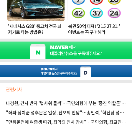
관련기사
나경원, 간사 받자 '법사위 들썩'…국민의힘에 부는 '중진 역할론'
[정국 기상대]
"좌파 정치꾼 성추문은 일상, 진보의 민낯"…송언석, '혁신당 성비
위 파문'에 일갈
"만취운전에 여중생 따귀, 최악의 인사 참사"…국민의힘, 최교진
규탄