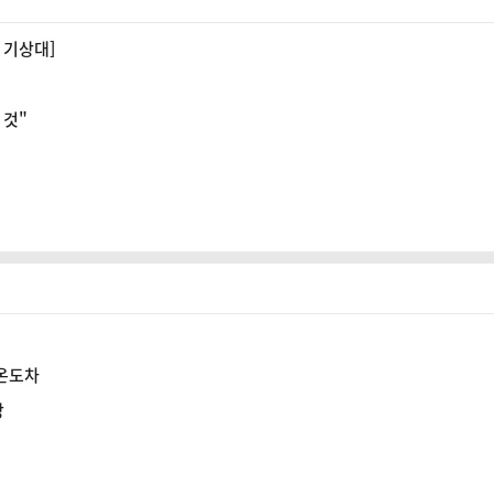
 기상대]
 것"
 온도차
방