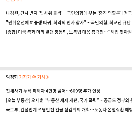
나경원, 간사 받자 '법사위 들썩'…국민의힘에 부는 '중진 역할론' [정국
"만취운전에 여중생 따귀, 최악의 인사 참사"…국민의힘, 최교진 규탄
[종합] 미국 측과 머리 맞댄 장동혁, 노봉법 대응 총력전…"해법 찾아갈
임정희
기자가 쓴 기사
전세사기 누적 피해자 4만명 넘어…609명 추가 인정
[오늘 부동산] 오세훈 “부동산 세제 개편, 국가 폭력”…공급도 정부와
국토부, 건설업계 폭염안전 긴급 점검회의 개최…노동자 온열질환 예