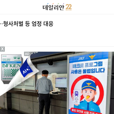
절…형사처벌 등 엄정 대응
X